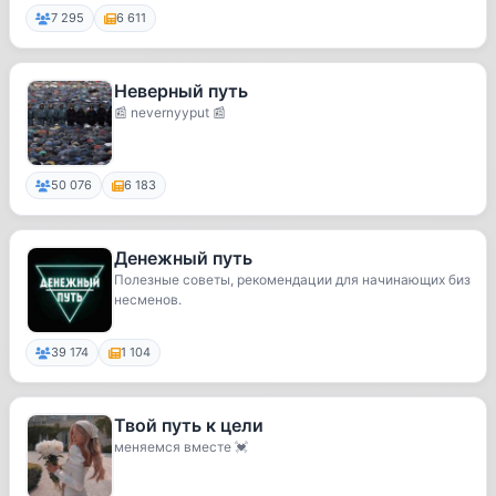
7 295
6 611
Неверный путь
📰 nevernyyput 📰
50 076
6 183
Денежный путь
Полезные советы, рекомендации для начинающих биз
несменов.
39 174
1 104
Твой путь к цели
меняемся вместе 💓