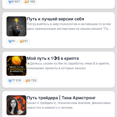
8 907
3 168
Путь к лучшей версии себя
Погружайтесь в мир психологии и мотивации со всем
ирно признанными экспертами на нашем канале "Пу
т...
81
251
Мой путь к 1🍋$ в крипте
🔥Делюсь своим путём по заработку ляма $ в крипте,
показываю проекты в которые захожу
77 519
9 729
Путь трейдера | Тина Армстронг
Канал о трейдинге, техническом анализе, финансовых
новостях и немного о личном.