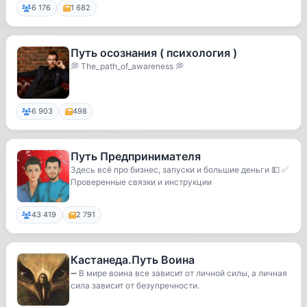
6 176
1 682
Путь осознания ( психология )
💭 The_path_of_awareness 💭
6 903
498
Путь Предпринимателя
Здесь всё про бизнес, запуски и большие деньги 💵 ✅
Проверенные связки и инструкции
43 419
2 791
Кастанеда.Путь Воина
➖ В мире воина все зависит от личной силы, а личная
сила зависит от безупречности.