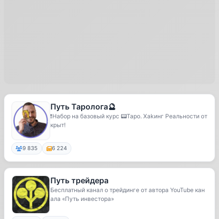
Путь Таролога🔮
❗️Набор на базовый курс 📟Таро. Хаkинг Реальности от
крыт!
9 835
6 224
Путь трейдера
Бесплатный канал о трейдинге от автора YouTube кан
ала «Путь инвестора»