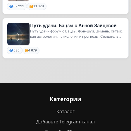
57 299
33 329
Путь удачи. Бацзы с Анной Зайцевой
Путь удачи форум о Бацзы, Фэн-шуй, Цимень. Китайс
кая астрология, психология и прогнозы. Создатель...
536
4 679
Категории
Каталог
Добавьте Telegram-канал