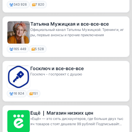
343 926
7 820
Татьяна Мужицкая и все-все-все
Официальный канал Татьяны Мужицкой. Тренинги, иг
ры, первые анонсы и прочие приключения
165 449
5 528
Госключ и все-все-все
Госключ - госпроект с душою
16 924
151
Ещё ❘ Магазин низких цен
«Ещё» — это сеть дискаунтеров, где больше двух тыс
яч товаров стоят дешевле 99 рублей! Подписывайт...