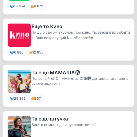
19 454
6 072
Еще то Кино
Пишу о самом вкусном про кино, тв, звёзд и их событи
я! Ваш вездесущий КиноРепортёр.
6 886
12 855
Та еще МАМАША😜
Полезный БЛОГ МАМЫ из СПБ🌉 Дети/воспитание/пс
ихология/семья
25 833
867
Та ещё штучка
Блог о семье, еде и путешествиях ✈️