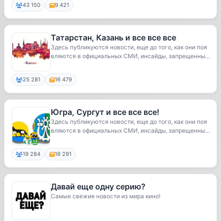
43 150
9 421
Татарстан, Казань и все все все
Здесь публикуются новости, еще до того, как они поя
вляются в официальных СМИ, инсайды, запрещенны...
25 281
16 479
Югра, Сургут и все все все!
Здесь публикуются новости, еще до того, как они поя
вляются в официальных СМИ, инсайды, запрещенны...
19 284
16 291
Давай еще одну серию?
Самые свежие новости из мира кино!