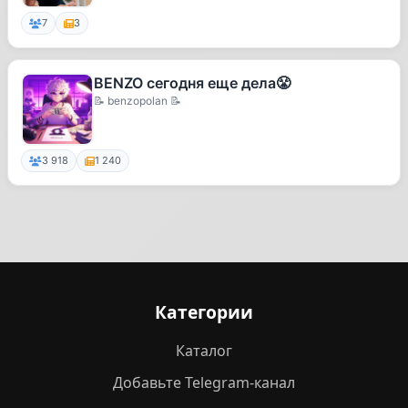
7
3
BENZO сегодня еще дела😤
📝 benzopolan 📝
3 918
1 240
Категории
Каталог
Добавьте Telegram-канал