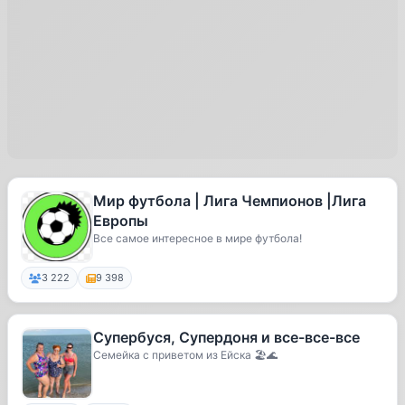
Мир футбола | Лига Чемпионов |Лига
Европы
Все самое интересное в мире футбола!
3 222
9 398
Супербуся, Супердоня и все-все-все
Семейка с приветом из Ейска 🏖️🌊