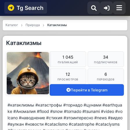
Tg Searсh
Каталог
Природа
Катаклизмы
Катаклизмы
1 045
34
ПУБЛИКАЦИЙ
ПОДПИСЧИКОВ
12
6
ПРОСМОТРОВ
ПЕРЕХОДОВ
Перейти в Telegram
#катаклизмы #катастрофы #торнадо #цунами #earthqua
ke #Аномалия #flood #snow #tornado #tsunami #video #vo
lcano #наводнение #стихия #этоинтересно #news #видео
#вулкан #новости #cataclismo #catastrophe #cataclysms