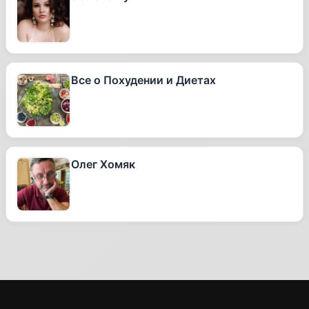
Все о Похудении и Диетах
Олег Хомяк