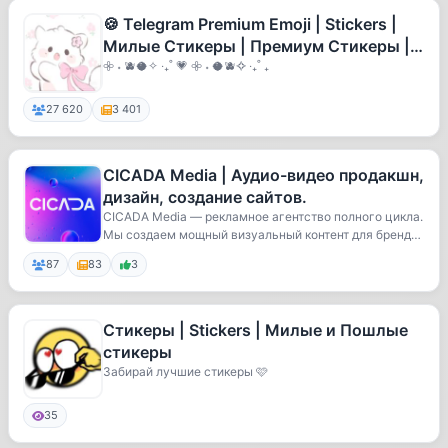
🍪 Telegram Premium Emoji | Stickers |
Милые Стикеры | Премиум Стикеры |
Cute Stickers | Cute emoji 🍪
𖧷 ˖ 🫐🥥✧ ‧₊˚ 💗 𖧷 ˖ 🥥🫐✧ ‧₊˚ ₊
27 620
3 401
CICADA Media | Аудио-видео продакшн,
дизайн, создание сайтов.
CICADA Media — рекламное агентство полного цикла.
Мы создаем мощный визуальный контент для бренд
о...
87
83
3
Стикеры | Stickers | Милые и Пошлые
стикеры
Забирай лучшие стикеры 🩷
35