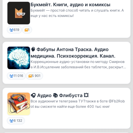
Букмейт. Книги, аудио и комиксы
Букмейт — простой способ читать и слушать книги. А
еще у нас есть комиксы!
619
1
🧠 Фабулы Антона Траска. Аудио
медицина. Психокоррекция. Канал.
Коррекционные аудио-установки по методу Смирнов
а И.В.Исцеление заболеваний без таблеток, раскрыт
и...
11 016
5 901
🎧 Аудио 📚 Флибуста 💥
Все аудиокниги телеграма ТУТтакже в боте @Fb2Rob
ot вы сможете найти еще более 400 тыс книг
6 132