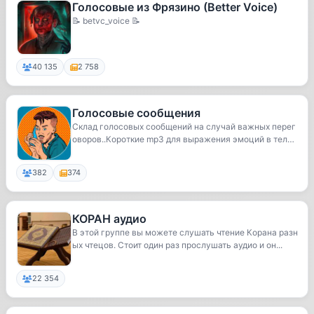
Голосовые из Фрязино (Better Voice)
📝 betvc_voice 📝
40 135
2 758
Голосовые сообщения
Склад голосовых сообщений на случай важных перег
оворов..Короткие mp3 для выражения эмоций в теле
г...
382
374
КОРАН аудио
В этой группе вы можете слушать чтение Корана разн
ых чтецов. Стоит один раз прослушать аудио и он...
22 354