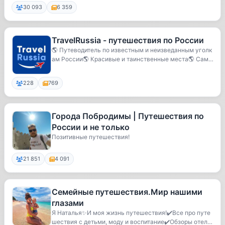
30 093
6 359
TravelRussia - путешествия по России
🌎 Путеводитель по известным и неизведанным уголк
ам России🌎 Красивые и таинственные места🌎 Само
быт...
228
769
Города Побродимы | Путешествия по
России и не только
Позитивные путешествия!
21 851
4 091
Семейные путешествия.Мир нашими
глазами
Я Наталья✨И моя жизнь путешествия!✔️Все про путе
шествия с детьми, моду и воспитание✔️Обзоры отел