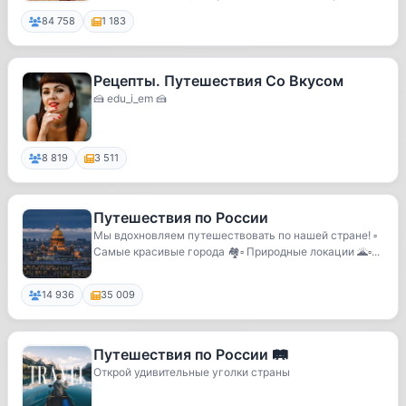
е...
84 758
1 183
Рецепты. Путешествия Со Вкусом
🍰 edu_i_em 🍰
8 819
3 511
Путешествия по России
Мы вдохновляем путешествовать по нашей стране! ▫️
Самые красивые города 🏘▫️ Природные локации 🌋▫️...
14 936
35 009
Путешествия по России 🛤
Открой удивительные уголки страны