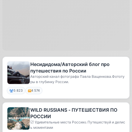
Несидидома/Авторский блог про
путешествия по России
Авторский канал фотографа Павла Ващенкова.Фототу
ры в глубинку России.
5 823
4 574
WILD RUSSIANS - ПУТЕШЕСТВИЯ ПО
РОССИИ
〄 Удивительные места России⍋ Путешествуй и делис
ь моментами