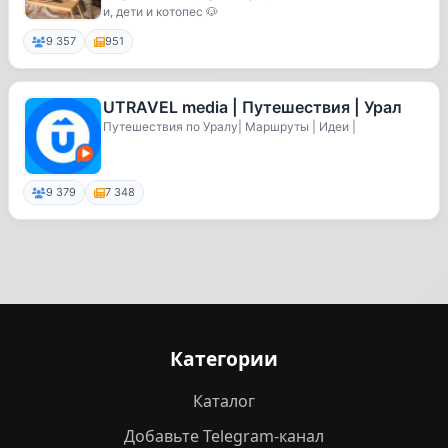
и, дети и котопес 🐶
9 357
951
UTRAVEL media | Путешествия | Урал
Путешествия по Уралу| Маршруты | Идеи |
9 379
7 348
Категории
Каталог
Добавьте Telegram-канал