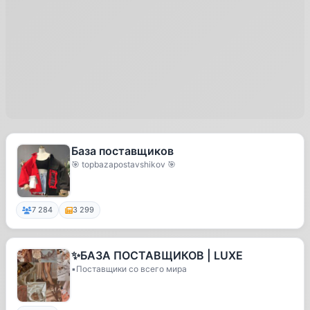
База поставщиков
🎯 topbazapostavshikov 🎯
7 284
3 299
✨БАЗА ПОСТАВЩИКОВ | LUXE
▪️Поставщики со всего мира