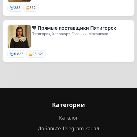
288
832
💜 Прямые поставщики Пятигорск
Пятигорск, Хасавюрт, Грозный, Махачкала
5 836
26 321
Категории
Каталог
Добавьте Telegram-канал