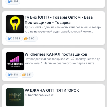
6 207
Ту Биз (ОПТ) - Товары Оптом - База
Поставщиков - Товарка
Ту Биз (опт) - один из немногих каналов в нише товарк
и, с не накрученной аудиторией, который може...
25 588
45 901
Wildberries КАНАЛ поставщиков
Чат поддержки поставщиков WB 🍒 Преимущество да
нного чата: 1. Наличие реального эксперта в чате
👨🏻...
9 518
1 921
РАДЖАНА ОПТ ПЯТИГОРСК
🎯 RadzhanaAlieva 🎯