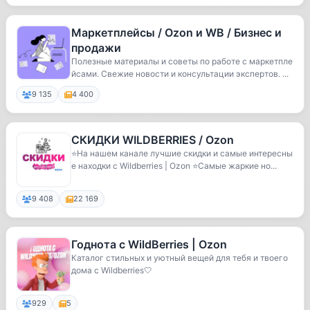
Маркетплейсы / Ozon и WB / Бизнес и
продажи
Полезные материалы и советы по работе с маркетпле
йсами. Свежие новости и консультации экспертов. ...
9 135
4 400
СКИДКИ WILDBERRIES / Ozon
⭐️На нашем канале лучшие скидки и самые интересны
е находки с Wildberries | Ozon ⭐️Самые жаркие но...
9 408
22 169
Годнота с WildBerries | Ozon
Каталог стильных и уютный вещей для тебя и твоего
дома с Wildberries🤍
929
5