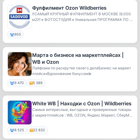
Фулфилмент Ozon Wildberries
‼️САМЫЙ КРУПНЫЙ ФУЛФИЛМЕНТ В МОСКВЕ (6.000
м2)‼️🔹️ФОТОСТУДИЯ🔹️Уникальная ПРОГРАММА ПО В
ЫВОДУ КАРТ...
955
Марта о бизнесе на маркетплейсах |
WB и Ozon
Лайфхаки по раскрутке своего делаБизнес на маркет
плейсахВдохновение бонусом💫
9 470
5 389
White WB | Находки с Ozon | Wildberries
Самые интересные, выгодные и проверенные товары
с маркетплейсов : WB, OZON, Яндекс.Маркет, СберМ
а...
8 525
22 832