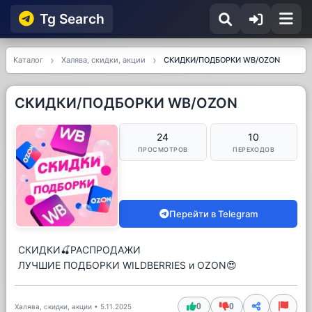
Tg Searсh
Каталог
Халява, скидки, акции
СКИДКИ/ПОДБОРКИ WB/OZON
СКИДКИ/ПОДБОРКИ WB/OZON
24
10
ПРОСМОТРОВ
ПЕРЕХОДОВ
Перейти в Telegram
СКИДКИ🍒РАСПРОДАЖИ
ЛУЧШИЕ ПОДБОРКИ WILDBERRIES и OZON😍
0
0
Халява, скидки, акции
•
5.11.2025