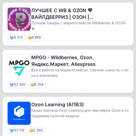
ЛУЧШЕЕ С WB & OZON 💜
ВАЙЛДБЕРРИЗ | ОЗОН |
МАРКЕТПЛЕЙСЫ | СКИДКИ | АКЦИИ
Лучшие товары с маркетплейсов Wildberries & OZON
🔥
8 412
8 899
MPGO - Wildberries, Ozon,
Яндекс.Маркет, Aliexpress
Всё о работе на маркетплейсах. Свежие новости, стат
ьи и аналитика.
82 300
8 358
Ozon Learning (АПВЗ)
Канал портала Ozon Learning для партнёров Ozon и со
трудников пунктов выдачи.
93 119
2 349