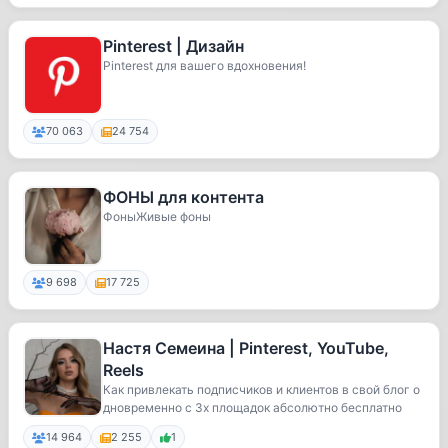
Pinterest | Дизайн
Pinterest для вашего вдохновения!
70 063
24 754
ФОНЫ для контента
ФоныЖивые фоны
9 698
17 725
Настя Семеина | Pinterest, YouTube,
Reels
Как привлекать подписчиков и клиентов в свой блог о
дновременно с 3х площадок абсолютно бесплатно
14 964
2 255
1