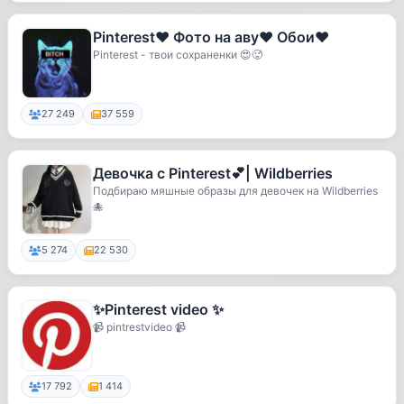
Pinterest❤️ Фото на аву❤️ Обои❤️
Pinterest - твои сохраненки 😍🥵
27 249
37 559
Девочка с Pinterest💕| Wildberries
Подбираю мяшные образы для девочек на Wildberries
🐙
5 274
22 530
✨Pinterest video ✨
📹 pintrestvideo 📹
17 792
1 414