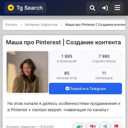
Tg Searсh
Каталог
Интернет, Маркетинг
Маша про Pinterest | Создание контента
Маша про Pinterest | Создание контента
1 995
7 980
ПУБЛИКАЦИЙ
ПОДПИСЧИКОВ
85
11
ПРОСМОТРОВ
ПЕРЕХОДОВ
Перейти в Telegram
На этом канале я делюсь особенностями продвижения н
а Pinterest • смотри закреп: «навигация по каналу»
0
0
Интернет, Маркетинг
•
19.9.2025