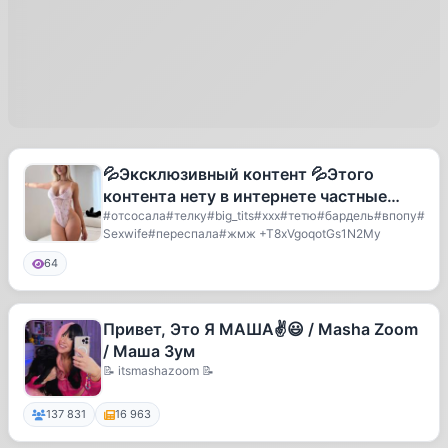
💦Эксклюзивный контент 💦Этого
контента нету в интернете частные
архивы 💦Пополнение контента
#отсосала#телку#big_tits#xxx#тетю#бардель#впопу#
Sexwife#переспала#жмж +T8xVgoqotGs1N2My
каждый де
64
Привет, Это Я МАША✌️😃 / Masha Zoom
/ Маша Зум
📝 itsmashazoom 📝
137 831
16 963