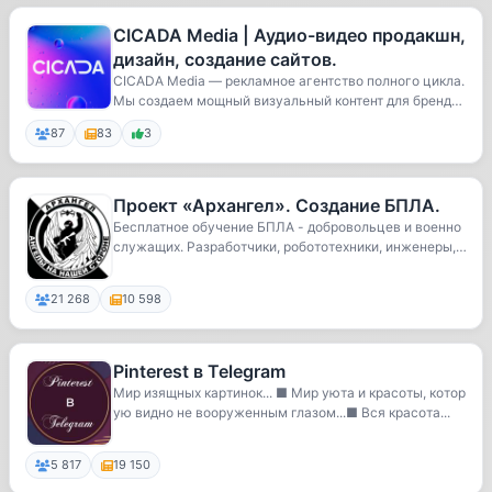
CICADA Media | Аудио-видео продакшн,
дизайн, создание сайтов.
CICADA Media — рекламное агентство полного цикла.
Мы создаем мощный визуальный контент для бренд
о...
87
83
3
Проект «Архангел». Создание БПЛА.
Бесплатное обучение БПЛА - добровольцев и военно
служащих. Разработчики, робототехники, инженеры,
...
21 268
10 598
Pinterest в Telegram
Мир изящных картинок... ■ Мир уюта и красоты, котор
ую видно не вооруженным глазом...■ Вся красота...
5 817
19 150