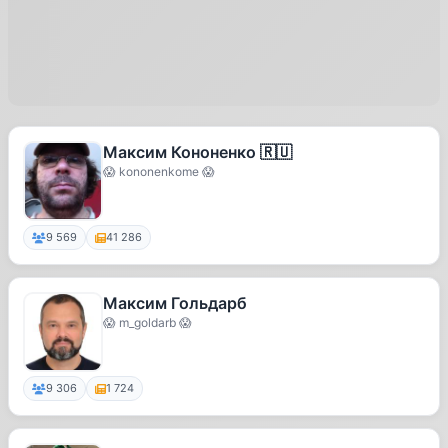
Максим Кононенко 🇷🇺
😱 kononenkome 😱
9 569
41 286
Максим Гольдарб
😱 m_goldarb 😱
9 306
1 724