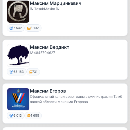
Максим Марцинкевич
📝 TesakMaxim 📝
7 542
8 102
Максим Вердикт
№4845704627
68 163
731
Максим Егоров
Официальный канал врио главы администрации Тамб
овской области Максима Егорова
6 013
4 655