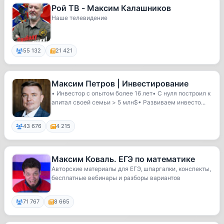
Рой ТВ - Максим Калашников
Наше телевидение
55 132
21 421
Максим Петров | Инвестирование
• Инвестор с опытом более 16 лет• С нуля построил к
апитал своей семьи > 5 млн$• Развиваем инвесто...
43 676
4 215
Максим Коваль. ЕГЭ по математике
Авторские материалы для ЕГЭ, шпаргалки, конспекты,
бесплатные вебинары и разборы вариантов
71 767
8 665