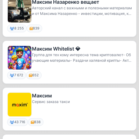
Максим Назаренко вещает
Авторский канал с важными и полезными материалам
и от Максима Назаренко - инвестиции, мотивация, к...
8 255
839
Максим Whitelist 💎
Группа для тех кому интересна тема криптовалют- Об
учающие материалы- Раздачи халявной крипты- Акт...
7 672
652
Максим
Сервис заказа такси
43 716
838