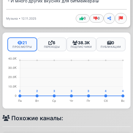
- И много других вкуснях для битмейкера🤤
0
0
Музыка
•
12.11.2025
21
6
38.3K
0
ПРОСМОТРЫ
ПЕРЕХОДЫ
ПОДПИСЧИКИ
ПУБЛИКАЦИИ
Похожие каналы: