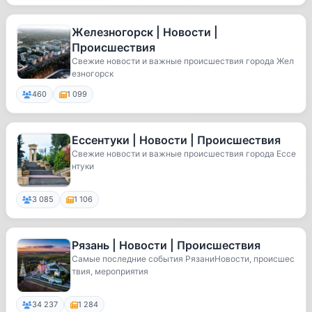
Железногорск | Новости |
Происшествия
Свежие новости и важные происшествия города Жел
езногорск
460
1 099
Ессентуки | Новости | Происшествия
Свежие новости и важные происшествия города Ессе
нтуки
3 085
1 106
Рязань | Новости | Происшествия
Самые последние события РязаниНовости, происшес
твия, мероприятия
34 237
1 284