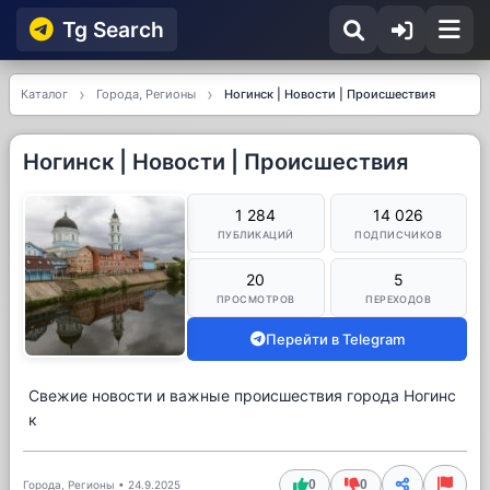
Tg Searсh
Каталог
Города, Регионы
Ногинск | Новости | Происшествия
Ногинск | Новости | Происшествия
1 284
14 026
ПУБЛИКАЦИЙ
ПОДПИСЧИКОВ
20
5
ПРОСМОТРОВ
ПЕРЕХОДОВ
Перейти в Telegram
Свежие новости и важные происшествия города Ногинс
к
0
0
Города, Регионы
•
24.9.2025