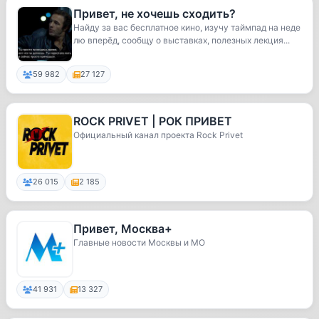
Привет, не хочешь сходить?
Найду за вас бесплатное кино, изучу таймпад на неде
лю вперёд, сообщу о выставках, полезных лекция...
59 982
27 127
ROCK PRIVET | РОК ПРИВЕТ
Официальный канал проекта Rock Privet
26 015
2 185
Привет, Москва+
Главные новости Москвы и МО
41 931
13 327