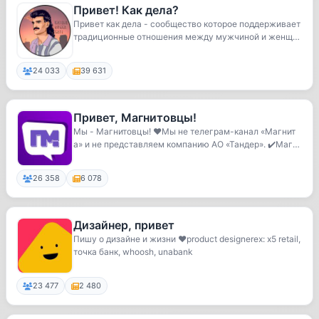
Привет! Как дела?
Привет как дела - сообщество которое поддерживает
традиционные отношения между мужчиной и женщин
о...
24 033
39 631
Привет, Магнитовцы!
Мы - Магнитовцы! ❤️Мы не телеграм-канал «Магнит
а» и не представляем компанию АО «Тандер». ✔️Магн
и...
26 358
6 078
Дизайнер, привет
Пишу о дизайне и жизни ❤️product designerex: x5 retail,
точка банк, whoosh, unabank
23 477
2 480