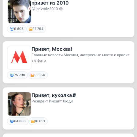
привет из 2010
😜 privetiz2010 😜
9 605
27 754
Привет, Москва!
Главные новости Москвы, интересные места и красив
ые фото
75 798
18 364
Привет, куколка🫂
Резидент Инсайт Люди
64 803
16 651