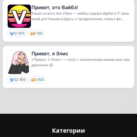
Привет, это Вайбз!
Канал агентства Vibes — амбассадора digital и IT-реш
ений для бизнесаЗдесь о продвижении, новых фи...
51 875
4 100
Привет, я Элис
«Привет, я Элис» — клуб с жизненными мемасами про
девчонок 😃
32 493
3 920
Категории