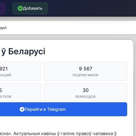
Добавить
русі
 ў Беларусі
921
9 567
КАЦИЙ
ПОДПИСЧИКОВ
5
30
ОТРОВ
ПЕРЕХОДОВ
Перейти в Telegram
на». Актуальныя навіны ў галіне правоў чалавека ў