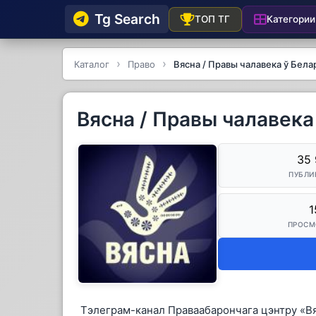
Tg Searсh
Категории
ТОП ТГ
Каталог
Право
Вясна / Правы чалавека ў Бела
Вясна / Правы чалавека
35 
ПУБЛИ
1
ПРОСМ
Тэлеграм-канал Праваабарончага цэнтру «Вяс