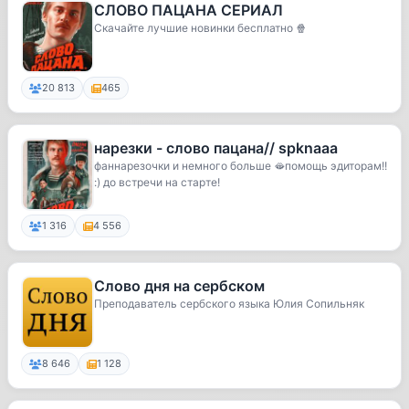
СЛОВО ПАЦАНА СЕРИАЛ
Скачайте лучшие новинки бесплатно 🍿
20 813
465
нарезки - слово пацана// spknaaа
фаннарезочки и немного больше 🫦помощь эдиторам!!
:) до встречи на старте!
1 316
4 556
Слово дня на сербском
Преподаватель сербского языка Юлия Сопильняк
8 646
1 128