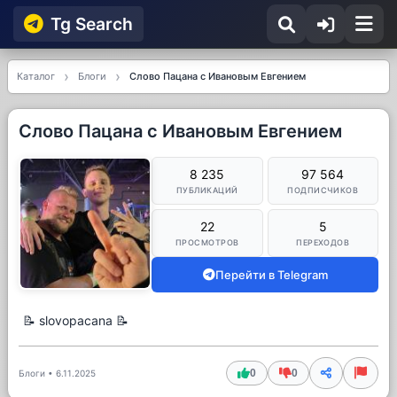
Tg Searсh
Каталог
Блоги
Слово Пацана с Ивановым Евгением
Слово Пацана с Ивановым Евгением
8 235
97 564
ПУБЛИКАЦИЙ
ПОДПИСЧИКОВ
22
5
ПРОСМОТРОВ
ПЕРЕХОДОВ
Перейти в Telegram
📝 slovopacana 📝
0
0
Блоги
•
6.11.2025