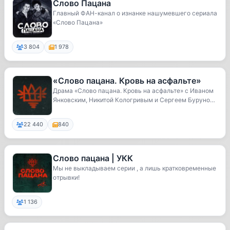
Слово Пацана
Главный ФАН-канал о изнанке нашумевшего сериала
«Слово Пацана»
3 804
1 978
«Слово пацана. Кровь на асфальте»
Драма «Слово пацана. Кровь на асфальте» с Иваном
Янковским, Никитой Кологривым и Сергеем Бурунов
ы...
22 440
840
Слово пацана | УКК
Мы не выкладываем серии , а лишь кратковременные
отрывки!
1 136