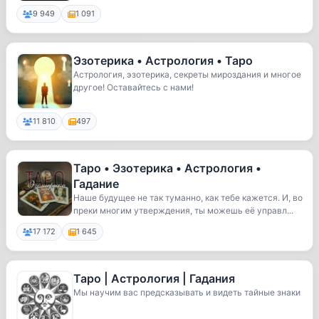
9 949
1 091
Эзотерика • Астрология • Таро
Астрология, эзотерика, секреты мироздания и многое
другое! Оставайтесь с нами!
11 810
497
Таро • Эзотерика • Астрология •
Гадание
Наше будущее не так туманно, как тебе кажется. И, во
преки многим утверждения, ты можешь её управл...
17 172
1 645
Таро | Астрология | Гадания
Мы научим вас предсказывать и видеть тайные знаки