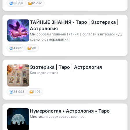
58 311
12 732
ТАЙНЫЕ ЗНАНИЯ - Таро | Эзотерика |
Астрология
Мы собрали главные знания в области эзотерики и ду
ховного саморазвития!
4 889
515
Эзотерика | Таро | Астрология
Как карта ляжет
25 998
1 109
Нумерология • Астрология • Таро
Мистика и сверхъестественное