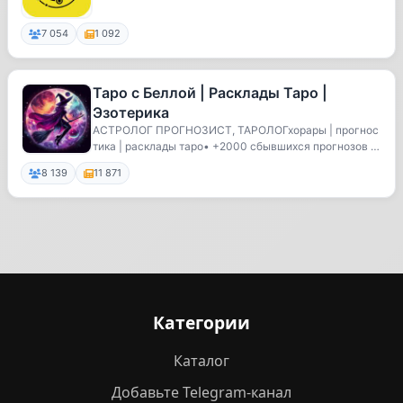
7 054
1 092
Таро с Беллой | Расклады Таро |
Эзотерика
АСТРОЛОГ ПРОГНОЗИСТ, ТАРОЛОГхорары | прогнос
тика | расклады таро• +2000 сбывшихся прогнозов •
отв...
8 139
11 871
Категории
Каталог
Добавьте Telegram-канал