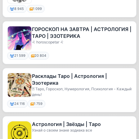
8 945
1 099
ГОРОСКОП НА ЗАВТРА | АСТРОЛОГИЯ |
ТАРО | ЭЗОТЕРИКА
♌ horoscopetar ♌
21 599
20 804
Расклады Таро | Астрология |
Эзотерика
🃏 Таро, Гороскоп, Нумерология, Психология - Каждый
день!
24 116
1 759
Астрология | Звёзды | Таро
Узнай о своем знаке зодиака все