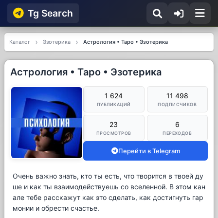
Tg Searсh
Каталог
Эзотерика
Астрология • Таро • Эзотерика
Астрология • Таро • Эзотерика
1 624
11 498
ПУБЛИКАЦИЙ
ПОДПИСЧИКОВ
23
6
ПРОСМОТРОВ
ПЕРЕХОДОВ
Перейти в Telegram
Очень важно знать, кто ты есть, что творится в твоей ду
ше и как ты взаимодействуешь со вселенной. В этом кан
але тебе расскажут как это сделать, как достигнуть гар
монии и обрести счастье.