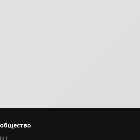
ообщество
ail