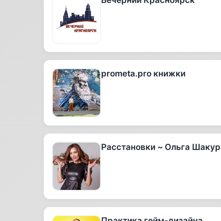
Вечерний Красноярск
prometa.pro книжки
Расстановки ~ Ольга Шакур
Практика гейм-дизайна