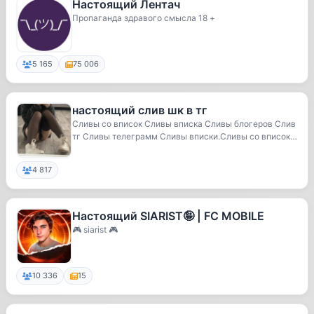
Настоящий Лентач
Пропаганда здравого смысла 18 +
5 165
75 006
настоящий слив шк в тг
Сливы со вписок Сливы вписка Сливы блогеров Слив
тг Сливы телеграмм Сливы вписки.Сливы со вписок
С...
4 817
Настоящий SIARIST🤪 | FC MOBILE
🎮 siarist 🎮
10 336
15