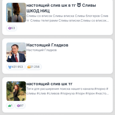
настоящий слив шк в тг 😈 Сливы
ШКОД НИЦ
Сливы со вписок Сливы вписка Сливы блогеров Слив
тг Сливы телеграмм Сливы вписки.Сливы со вписок
С...
53
Настоящий Гладков
Настоящий Гладков
431 953
21 256
настоящий слив шк тг
Теги для расширения поиска нашего канала:#порно #
сливы #слив #сливов #порнуха #порн #прон #насто
я...
1
97