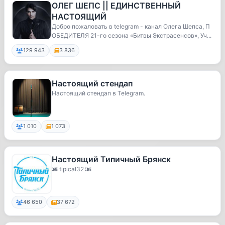
ОЛЕГ ШЕПС || ЕДИНСТВЕННЫЙ
НАСТОЯЩИЙ
Добро пожаловать в telegram - канал Олега Шепса, П
ОБЕДИТЕЛЯ 21-го сезона «Битвы Экстрасенсов», Уч...
129 943
3 836
Настоящий стендап
Настоящий стендап в Telegram.
1 010
1 073
Настоящий Типичный Брянск
🌆 tipical32 🌆
46 650
37 672