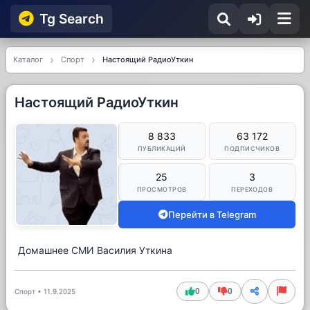
Tg Searсh
Каталог
Спорт
Настоящий РадиоУткин
Настоящий РадиоУткин
8 833
63 172
ПУБЛИКАЦИЙ
ПОДПИСЧИКОВ
25
3
ПРОСМОТРОВ
ПЕРЕХОДОВ
Перейти в Telegram
Домашнее СМИ Василия Уткина
0
0
Спорт
•
11.9.2025