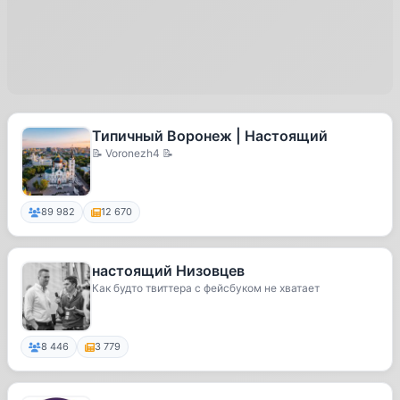
Типичный Воронеж | Настоящий
📝 Voronezh4 📝
89 982
12 670
настоящий Низовцев
Как будто твиттера с фейсбуком не хватает
8 446
3 779