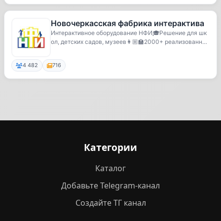
Новочеркасская фабрика интерактива
Интерактивное оборудование НФИ🎓Решение для шк
ол, детских садов, музеев👩🏼‍🏫2000+ реализованных
про...
4 482
716
Категории
Каталог
Добавьте Telegram-канал
Создайте ТГ канал