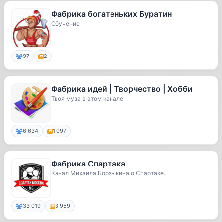
Фабрика богатеньких Буратин
Обучение
97
2
Фабрика идей | Творчество | Хобби
Твоя муза в этом канале
6 634
1 097
Фабрика Спартака
Канал Михаила Борзыкина о Спартаке.
33 019
3 959