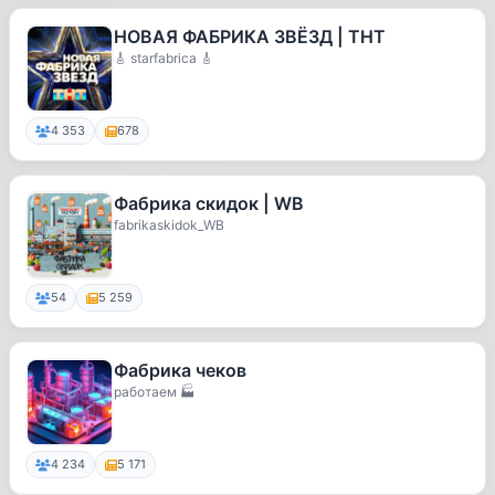
НОВАЯ ФАБРИКА ЗВЁЗД | ТНТ
🎸 starfabrica 🎸
4 353
678
Фабрика скидок | WB
fabrikaskidok_WB
54
5 259
Фабрика чеков
работаем 🏭
4 234
5 171