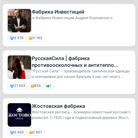
Фабрика Инвестиций
🔸Фабрика Инвестиций Андрея Козловского
6 579
11 163
РусскаяСила | фабрика
противоосколочных и антитепло
изделий
"Русская Сила" - производитель тактической одежды
и экипировки для наших Братьев.У нас нет иного ...
21 503
854
1
Жостовская фабрика
Жостовская роспись - всемирно известный русский п
ромысел. C 1825 года в подмосковной деревне Жост...
6 443
2 907