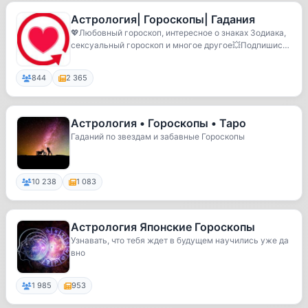
Астрология| Гороскопы| Гадания
💖Любовный гороскоп, интересное о знаках Зодиака,
сексуальный гороскоп и многое другое💥Подпишись
н...
844
2 365
Астрология • Гороскопы • Таро
Гаданий по звездам и забавные Гороскопы
10 238
1 083
Астрология Японские Гороскопы
Узнавать, что тебя ждет в будущем научились уже да
вно
1 985
953