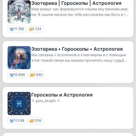
Эзотерика | Гороскопы | Астрология
Мир вокруг нас формируется нашим внутренним мир
ом. В нашем канале мы тебе расскажем как быть в г
а...
11 798
1 734
Эзотерика • Гороскопы • Астрология
Мы связаны с вселенной и этим миром и с помощью
этой тонкой связи мы можем прочитать нашу судьб
у....
10 899
1 640
Гороскопы и Астрология
♌ goro_skopik ♌
11 538
1 016