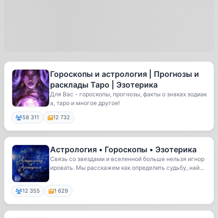
Гороскопы и астрология | Прогнозы и
расклады Таро | Эзотерика
Для Вас - гороскопы, прогнозы, факты о знаках зодиак
а, таро и многое другое!
58 311
12 732
Астрология • Гороскопы • Эзотерика
Связь со звездами и вселенной больше нельзя игнор
ировать. Мы расскажем как определить судьбу, най...
12 355
1 629