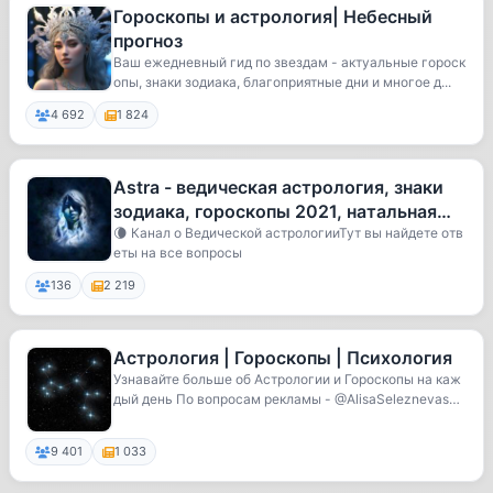
Гороскопы и астрология| Небесный
прогноз
Ваш ежедневный гид по звездам - актуальные гороск
опы, знаки зодиака, благоприятные дни и многое д...
4 692
1 824
Astra - ведическая астрология, знаки
зодиака, гороскопы 2021, натальная
карта онлайн, женские гадани
🌘 Канал о Ведической астрологииТут вы найдете отв
еты на все вопросы
136
2 219
Астрология | Гороскопы | Психология
Узнавайте больше об Астрологии и Гороскопы на каж
дый день По вопросам рекламы - @AlisaSeleznevasm
m
9 401
1 033