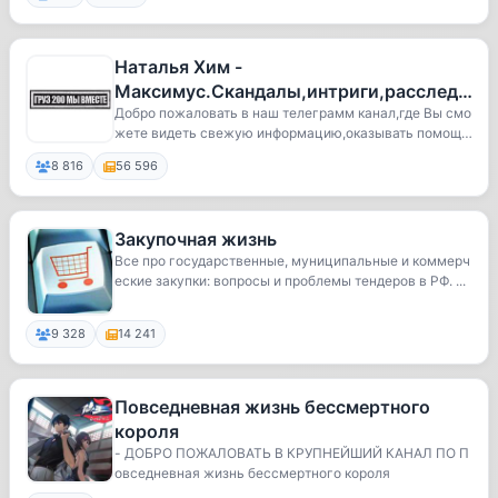
Наталья Хим -
Максимус.Скандалы,интриги,расследо
вания😜Гум.помощь
Добро пожаловать в наш телеграмм канал,где Вы смо
жете видеть свежую информацию,оказывать помощь
Новороссии.СВО.Личная жизнь и много
и...
8 816
56 596
Закупочная жизнь
Все про государственные, муниципальные и коммерч
еские закупки: вопросы и проблемы тендеров в РФ. ...
9 328
14 241
Повседневная жизнь бессмертного
короля
- ДОБРО ПОЖАЛОВАТЬ В КРУПНЕЙШИЙ КАНАЛ ПО П
овседневная жизнь бессмертного короля