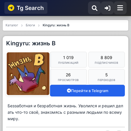
Tg Searсh
Каталог
Блоги
Kingyru: жизнь В
Kingyru: жизнь В
1 019
8 809
ПУБЛИКАЦИЙ
ПОДПИСЧИКОВ
26
5
ПРОСМОТРОВ
ПЕРЕХОДОВ
Перейти в Telegram
Беззаботная и безработная жизнь. Уволился и решил дел
ать что-то своё, знакомясь с разными людьми по всему
миру.