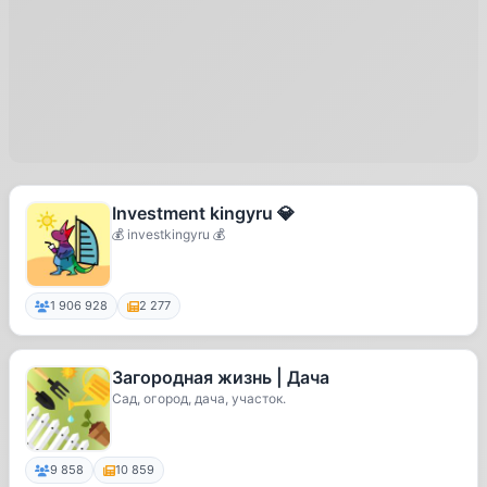
Investment kingyru 💎
💰 investkingyru 💰
1 906 928
2 277
Загородная жизнь | Дача
Сад, огород, дача, участок.
9 858
10 859