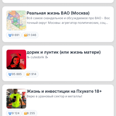
Реальная жизнь ВАО (Москва)
Всё самое скандальное и обсуждаемое про ВАО - Вос
точный округ Москвы: агрегатор политических, соц...
9 691
21 046
дорик и лунтик (или жизнь матери)
📝 cutedorik 📝
95 885
1 914
Жизнь и инвестиции на Пхукете 18+
Верю в урановый сектор и металлы!
9 124
8 255