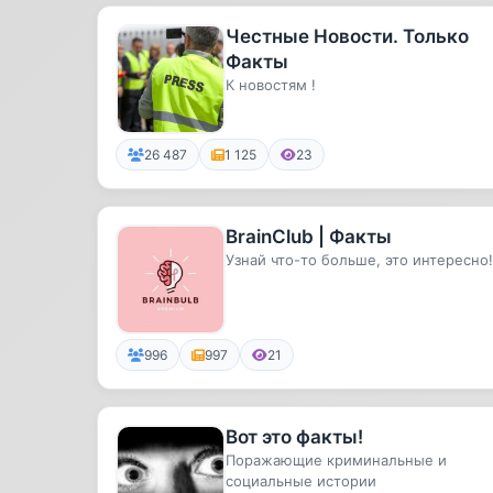
Честные Новости. Только
Факты
К новостям !
26 487
1 125
23
BrainClub | Факты
Узнай что-то больше, это интересно!
996
997
21
Вот это факты!
Поражающие криминальные и
социальные истории