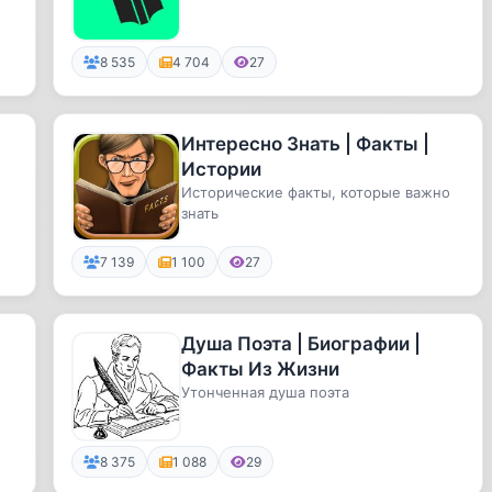
8 535
4 704
27
Интересно Знать | Факты |
Истории
Исторические факты, которые важно
знать
7 139
1 100
27
Душа Поэта | Биографии |
Факты Из Жизни
Утонченная душа поэта
8 375
1 088
29