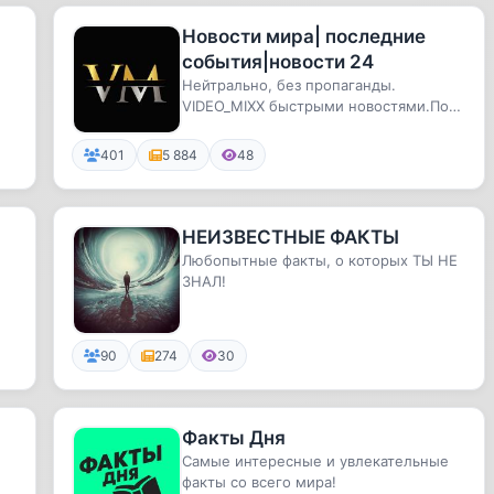
Новости мира| последние
события|новости 24
Нейтрально, без пропаганды.
VIDEO_MIXX быстрыми новостями.По
всем вопросам: @allfarruxofficial#но...
401
5 884
48
НЕИЗВЕСТНЫЕ ФАКТЫ
Любопытные факты, о которых ТЫ НЕ
ЗНАЛ!
90
274
30
Факты Дня
Самые интересные и увлекательные
факты со всего мира!