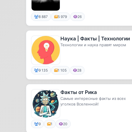
8 887
5 979
26
Наука | Факты | Технологии
Технологии и наука правят миром
9 135
1 105
28
Факты от Рика
Самые интересные факты из всех
уголков Вселенной!
9
1
20