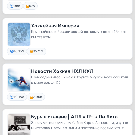
996
578
Хоккейная Империя
Крупнейшее в России хоккейное комьюнити с 15-летн
им стажем
10 152
35 271
Новости Хоккея НХЛ КХЛ
Присоединяйтесь к нам и будьте в курсе всех событий
в мире хоккея!😍
10 188
2 955
Буря в стакане | АПЛ • ЛЧ • Ла Лига
Здесь мы вспоминаем байки Карло Анчелотти, изучае
м историю Премьер-лиги и постоянно постим что-т
о...