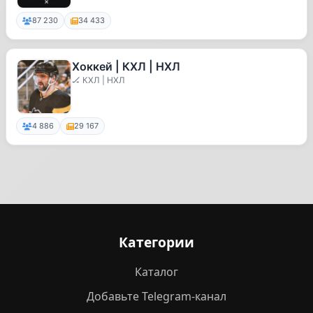
87 230
34 433
Хоккей | КХЛ | НХЛ
🏒 КХЛ | НХЛ
4 886
29 167
Категории
Каталог
Добавьте Telegram-канал