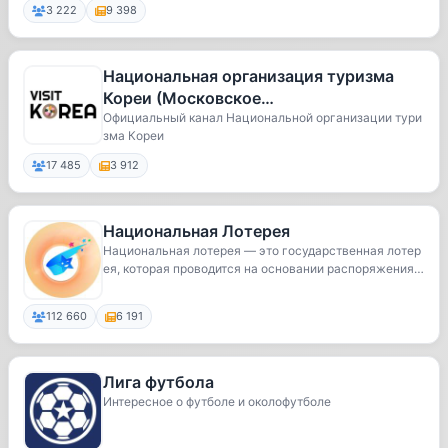
3 222
9 398
Национальная организация туризма
Кореи (Московское
представительство)
Официальный канал Национальной организации тури
зма Кореи
17 485
3 912
Национальная Лотерея
Национальная лотерея — это государственная лотер
ея, которая проводится на основании распоряжения
...
112 660
6 191
Лига футбола
Интересное о футболе и околофутболе