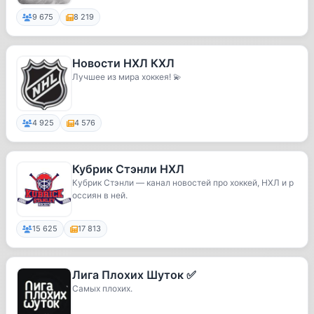
9 675
8 219
Новости НХЛ КХЛ
Лучшее из мира хоккея! 💫
4 925
4 576
Кубрик Стэнли НХЛ
Кубрик Стэнли — канал новостей про хоккей, НХЛ и р
оссиян в ней.
15 625
17 813
Лига Плохих Шуток ✅
Самых плохих.