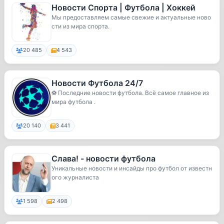
Новости Спорта | Футбола | Хоккей
Мы предоставляем самые свежие и актуальные ново
сти из мира спорта.
20 485
4 543
Новости Футбола 24/7
⚽️ Последние новости футбола. Всё самое главное из
мира футбола .
20 140
3 441
Слава! - новости футбола
Уникальные новости и инсайды про футбол от известн
ого журналиста
1 598
2 498