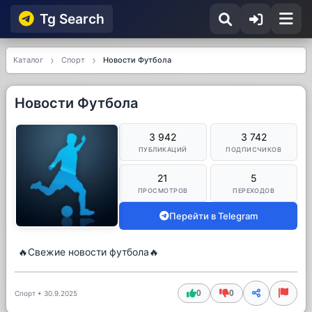
Tg Searсh
Каталог
Спорт
Новости Футбола
Новости Футбола
3 942
3 742
ПУБЛИКАЦИЙ
ПОДПИСЧИКОВ
21
5
ПРОСМОТРОВ
ПЕРЕХОДОВ
Перейти в Telegram
🔥Свежие новости футбола🔥
0
0
Спорт
•
30.9.2025