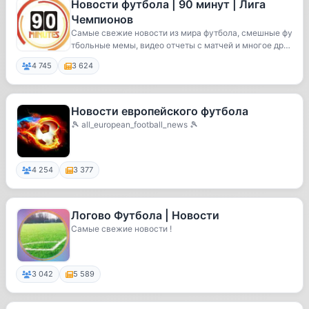
Новости футбола | 90 минут | Лига
Чемпионов
Самые свежие новости из мира футбола, смешные фу
тбольные мемы, видео отчеты с матчей и многое др
у...
4 745
3 624
Новости европейского футбола
🎾 all_european_football_news 🎾
4 254
3 377
Логово Футбола | Новости
Самые свежие новости !
3 042
5 589