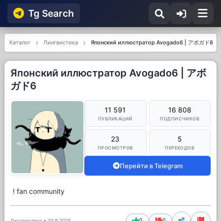
Tg Searсh
Каталог
Лингвистика
Японский иллюстратор Avogado6 | アボガド6
Японский иллюстратор Avogado6 | アボ
ガド6
11 591
16 808
ПУБЛИКАЦИЙ
ПОДПИСЧИКОВ
23
5
ПРОСМОТРОВ
ПЕРЕХОДОВ
Перейти в Telegram
! fan community
0
0
Лингвистика
•
10.9.2025