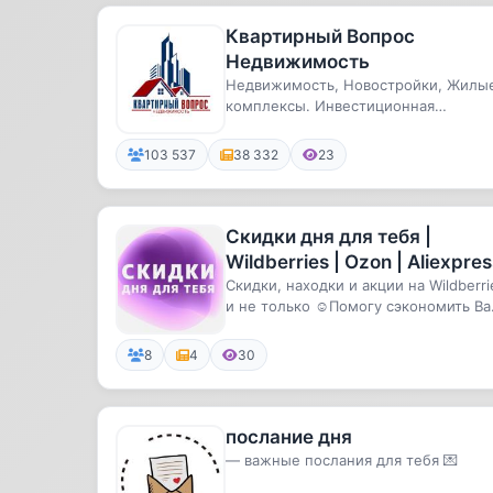
Квартирный Вопрос
Недвижимость
Недвижимость, Новостройки, Жилы
комплексы. Инвестиционная
недвижимость, юридические
вопросы.Стар...
103 537
38 332
23
Скидки дня для тебя |
Wildberries | Ozon | Aliexpres
Скидки, находки и акции на Wildberri
и не только ☺️Помогу сэкономить В
бюджет на ежедневных п...
8
4
30
послание дня
— важные послания для тебя 💌