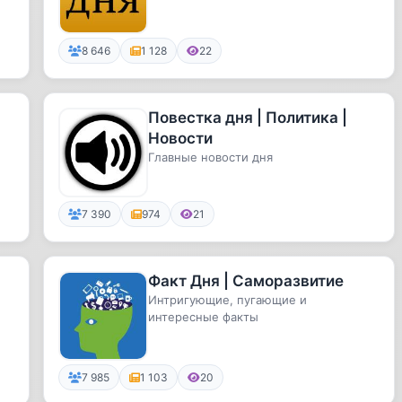
8 646
1 128
22
Повестка дня | Политика |
Новости
Главные новости дня
7 390
974
21
Факт Дня | Саморазвитие
Интригующие, пугающие и
интересные факты
7 985
1 103
20