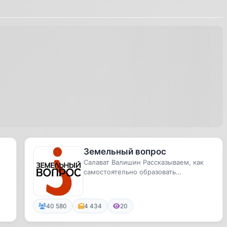
Земельный вопрос
Салават Валишин Рассказываем, как
самостоятельно образовать
земельный участок, получить его в
аре...
40 580
4 434
20