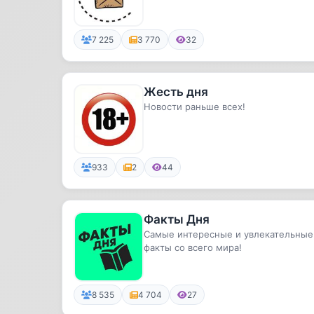
7 225
3 770
32
Жесть дня
Новости раньше всех!
933
2
44
Факты Дня
Самые интересные и увлекательные
факты со всего мира!
8 535
4 704
27