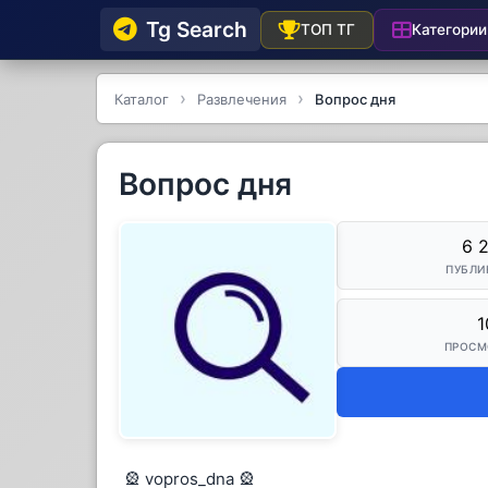
Tg Searсh
Категории
ТОП ТГ
Каталог
Развлечения
Вопрос дня
Вопрос дня
6 
ПУБЛИ
1
ПРОСМ
🎡 vopros_dna 🎡