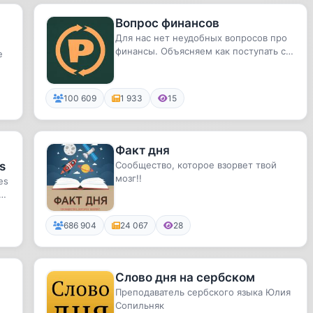
Вопрос финансов
Для нас нет неудобных вопросов про
финансы. Объясняем как поступать с
е
деньгами в разных жизненных...
100 609
1 933
15
Факт дня
s
Сообщество, которое взорвет твой
мозг!!
es
аш
686 904
24 067
28
Слово дня на сербском
Преподаватель сербского языка Юлия
Сопильняк