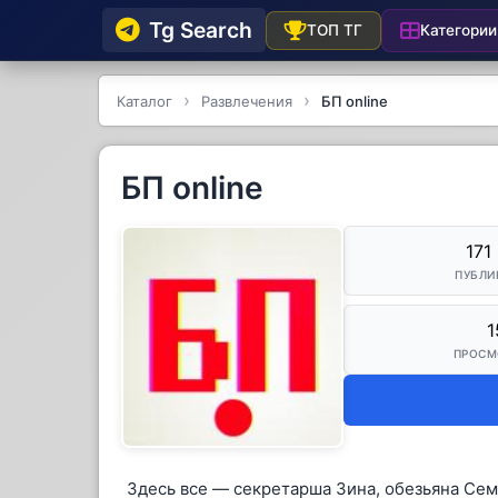
Tg Searсh
Категории
ТОП ТГ
Каталог
Развлечения
БП online
БП online
171
ПУБЛИ
1
ПРОСМ
Здесь все — секретарша Зина, обезьяна Сем