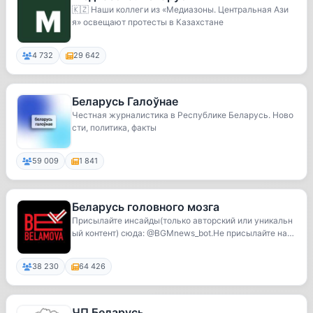
🇰🇿 Наши коллеги из «Медиазоны. Центральная Ази
я» освещают протесты в Казахстане
4 732
29 642
Беларусь Галоўнае
Честная журналистика в Республике Беларусь. Ново
сти, политика, факты
59 009
1 841
Беларусь головного мозга
Присылайте инсайды(только авторский или уникальн
ый контент) сюда: @BGMnews_bot.Не присылайте нам
...
38 230
64 426
ЧП Беларусь