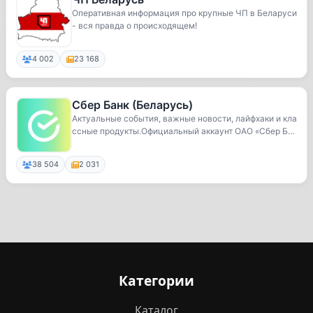
Оперативная информация про крупные ЧП в Беларуси
- вся правда о происходящем!
4 002
23 168
Сбер Банк (Беларусь)
Актуальные события, важные новости, лайфхаки и кла
ссные продукты.Официальный аккаунт ОАО «Сбер Б
а...
38 504
2 031
Категории
Каталог