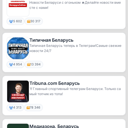
Новости Беларуси с огоньком 🔥Делайте новости вме
сте с нами!
5 602
30 317
Типичная Беларусь
Типичная Беларусь теперь в Телеграм!Самые свежие
новости 24/7
4 954
13 394
Tribuna.com Беларусь
🏅Главный спортивный телеграм Беларуси. Только са
мый топчик из топа!
4 313
78 346
Медиазона. Беларусь