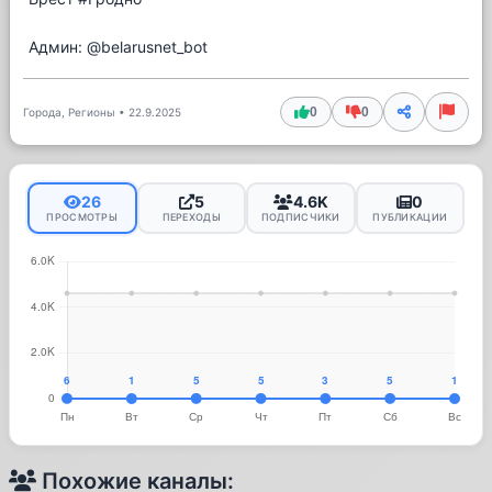
Админ: @belarusnet_bot
0
0
Города, Регионы
•
22.9.2025
26
5
4.6K
0
ПРОСМОТРЫ
ПЕРЕХОДЫ
ПОДПИСЧИКИ
ПУБЛИКАЦИИ
Похожие каналы: