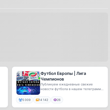
Футбол Европы | Лига
Чемпионов
Публикуем ежедневные свежие
новости футбола в нашем телеграмм
канале.
5 009
14 142
26