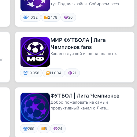
тут.Подписывайся. Собираем всех
фанатов тут.
1 032
2 178
20
МИР ФУТБОЛА | Лига
Чемпионов fans
?
Канал о лучшей игре на планете.
ия!
19 956
11 004
21
ФУТБОЛ | Лига Чемпионов
Добро пожаловать на самый
продуктивный канал о Лиге
Чемпионов в Telegram!🔵Лига
Чемпионов 🟠Лига Ев...
299
6
24