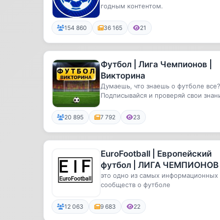
годным контентом.
154 860
36 165
21
Футбол | Лига Чемпионов |
Викторина
Думаешь, что знаешь о футболе все
Подписывайся и проверяй свои знан
20 895
7 792
23
EuroFootball | Европейский
футбол | ЛИГА ЧЕМПИОНОВ
это одно из самых информационных
сообществ о футболе
12 063
9 683
22