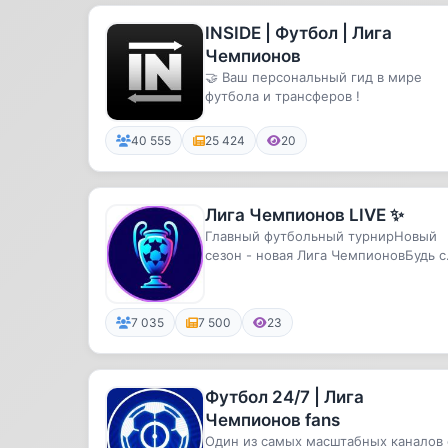
INSIDE | Футбол | Лига
Чемпионов
🤝 Ваш персональный гид в мире
футбола и трансферов !
40 555
25 424
20
Лига Чемпионов LIVE ✨
Главный футбольный турнирНовый
сезон - новая Лига ЧемпионовБудь с
нами и ты ничего не пропустишь
7 035
7 500
23
Футбол 24/7 | Лига
Чемпионов fans
Один из самых масштабных каналов 