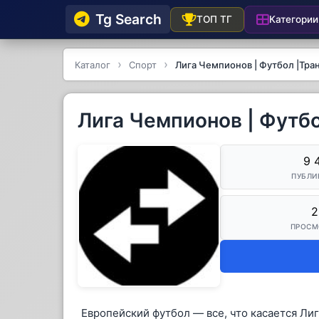
Tg Searсh
Категории
ТОП ТГ
Каталог
Спорт
Лига Чемпионов | Футбол |Тр
Лига Чемпионов | Футб
9 
ПУБЛИ
2
ПРОСМ
Европейский футбол — все, что касается Ли