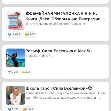
📚СЕМЕЙНАЯ ЧИТАЛОЧКА👨‍👩‍👧‍👧.
Книги. Дети. Обзоры книг. Биографии.
Книги для детей
📗Читательский клуб для любителей книг
18 659
8 957
Рельеф-Сила-Растяжка с Alex Su
🏃 alexsu_trainer 🏃
9 741
474
Школа Таро «Сила Вселенной»💞
Канал для всех, кто интересуется картами Таро. В нем
мы публикуем примеры раскладов и их описания...
7 078
3 547