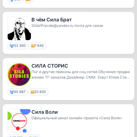
В чём Сила Брат
SiilaVPravde@yandex.ru почта для связи
52 360
7 645
СИЛА СТОРИС
Пнг и другие приколы для соц.сетей.Обучение продви
жению ТГ-каналов.Дизайнер. СММ. Зовут Юлия.Сти
к...
65 987
20 830
Сила Воли
Официальный канал онлайн-проекта «Сила Воли»