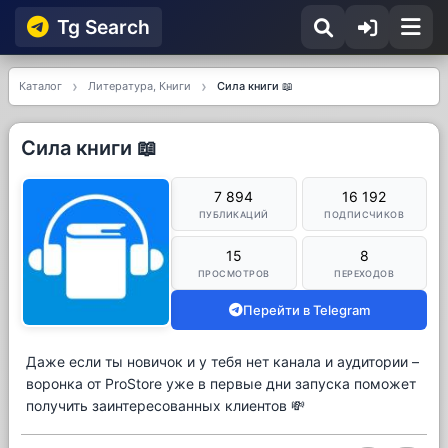
Tg Searсh
Каталог
Литература, Книги
Сила книги 📖
Сила книги 📖
7 894
16 192
ПУБЛИКАЦИЙ
ПОДПИСЧИКОВ
15
8
ПРОСМОТРОВ
ПЕРЕХОДОВ
Перейти в Telegram
Даже если ты новичок и у тебя нет канала и аудитории –
воронка от ProStore уже в первые дни запуска поможет
получить заинтересованных клиентов 💸