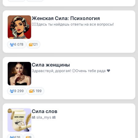
Женская Сила: Психология
💁‍♀️Здесь ты найдешь ответы на все вопросы!
6 078
121
Сила женщины
Здравствуй, дорогая! 🙂Очень тебе рада ❤️
9 299
5 199
Сила слов
🎎 sila_mys 🎎
676
9