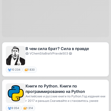
В чем сила брат? Сила в правде
😱 VChemSilaBratVPravde503 😱
10 234
1 830
Книги по Python. Книги по
программированию на Python
Английские и русские книги по Python.Год издания кни
г 2017 и раньше.Скачивайте и становитесь умнее
9 054
1 314