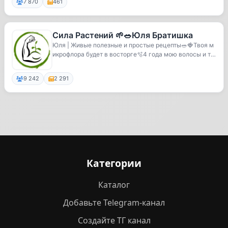
7 870
461
Сила Растений 🌱🥗Юля Братишка
Юля | Живые полезные и простые рецепты🥗🍓Твоя м
икрофлора будет в восторге🫧4 года мою волосы и те
ло...
9 242
2 291
Категории
Каталог
Добавьте Telegram-канал
Создайте ТГ канал