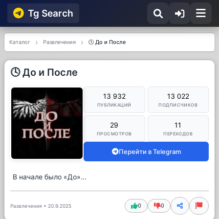
Tg Searсh
Каталог
Развлечения
🕓 До и После
🕓 До и После
13 932
13 022
ПУБЛИКАЦИЙ
ПОДПИСЧИКОВ
29
11
ПРОСМОТРОВ
ПЕРЕХОДОВ
Перейти в Telegram
В начале было «До»...
0
0
Развлечения
•
20.9.2025