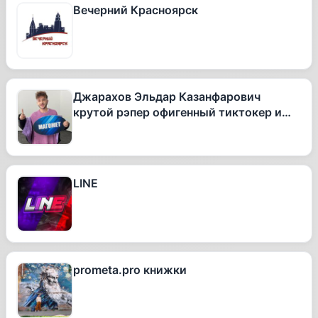
Вечерний Красноярск
Джарахов Эльдар Казанфарович
крутой рэпер офигенный тиктокер и
вообще очень талантливый человек
LINE
prometa.pro книжки