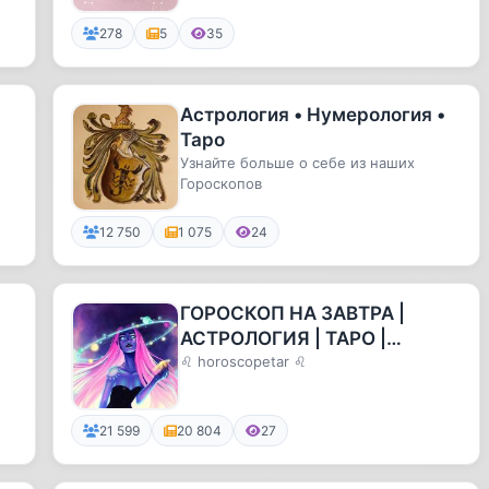
278
5
35
Астрология • Нумерология •
Таро
Узнайте больше о себе из наших
Гороскопов
12 750
1 075
24
ГОРОСКОП НА ЗАВТРА |
АСТРОЛОГИЯ | ТАРО |
ЭЗОТЕРИКА
♌ horoscopetar ♌
21 599
20 804
27