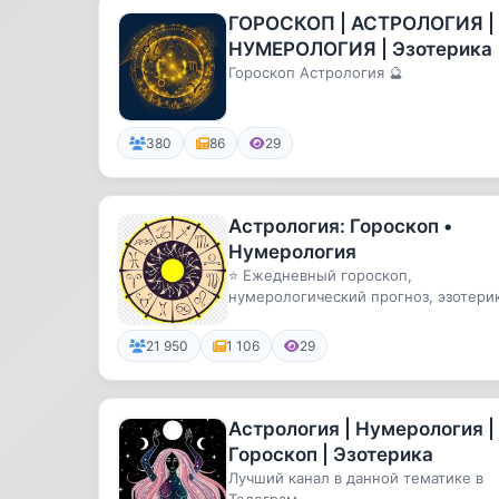
ГОРОСКОП | АСТРОЛОГИЯ |
НУМЕРОЛОГИЯ | Эзотерика 
Гороскоп Астрология 🔮
380
86
29
Астрология: Гороскоп •
Нумерология
⭐️ Ежедневный гороскоп,
нумерологический прогноз, эзотерик
гадание, таро.
21 950
1 106
29
Астрология | Нумерология |
Гороскоп | Эзотерика
Лучший канал в данной тематике в