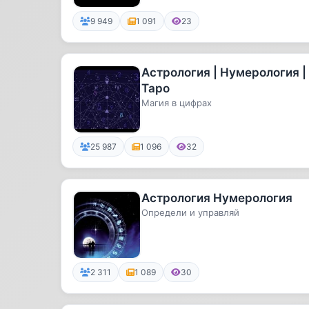
9 949
1 091
23
Астрология | Нумерология |
Таро
Магия в цифрах
25 987
1 096
32
Астрология Нумерология
Определи и управляй
2 311
1 089
30