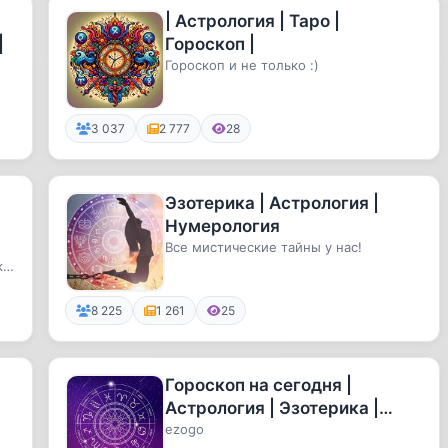
| Астрология | Таро |
|
Гороскоп |
Гороскоп и не только :)
3 037
2 777
28
Эзотерика | Астрология |
Нумерология
Все мистические тайны у нас!
а,
8 225
1 261
25
Гороскоп на сегодня |
Астрология | Эзотерика |
Таро
ezogo