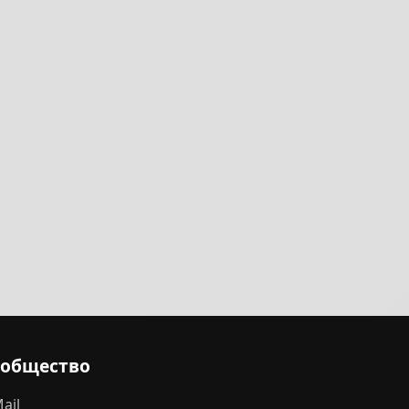
ообщество
ail