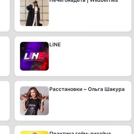
Нечегонадеть | Wildberries
LINE
Расстановки ~ Ольга Шакура
Практика гейм-дизайна