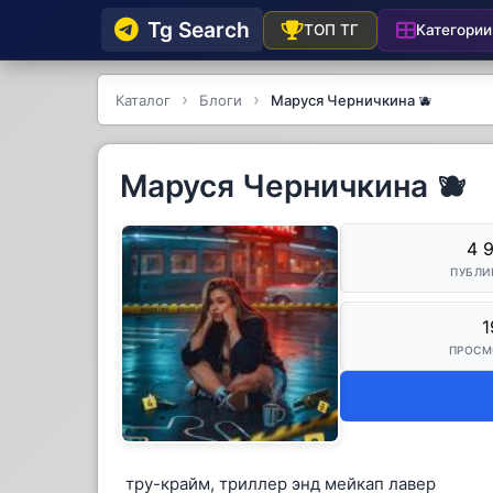
Tg Searсh
Категории
ТОП ТГ
Каталог
Блоги
Маруся Черничкина 🫐
Маруся Черничкина 🫐
4 
ПУБЛИ
1
ПРОСМ
тру-крайм, триллер энд мейкап лавер