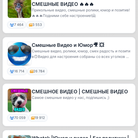
СМЕШНЫЕ ВИДЕО 🔥🔥🔥
Прикольные видео, смешные ролики, юмор и позитив!
🔥🔥🔥Подними себе настроение!🤗
7 464
3 553
Смешные Видео и Юмор🎥 💥
Смешные видео, ролики, юмор, смех радость и позити
в🙃Видео для настроения собраны со всех уголков ...
16 714
26 784
СМЕШНОЕ ВИДЕО | СМЕШНЫЕ ВИДЕО
Самое смешные видео у нас, подпишись ;)
70 059
19 912