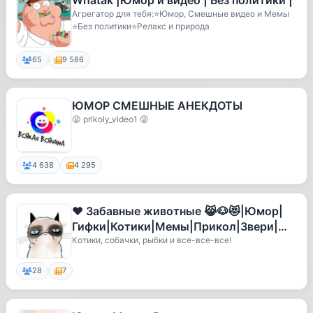
Whatak |Юмор и видео | Без политики |
Агрегатор для тебя:⭐️Юмор, Смешные видео и Мемы
⭐️Без политики️⭐️Релакс и природа
65
9 586
ЮМОР СМЕШНЫЕ АНЕКДОТЫ
😜 prikoly_video1 😜
4 638
4 295
❤️ Забавные животные 😹🐶😻|Юмор|
Гифки|Котики|Мемы|Прикол|Звери|
Питомцы|Видео|Мими|Милота|Щенки|
Котики, собачки, рыбки и все-все-все!
Енот
28
7