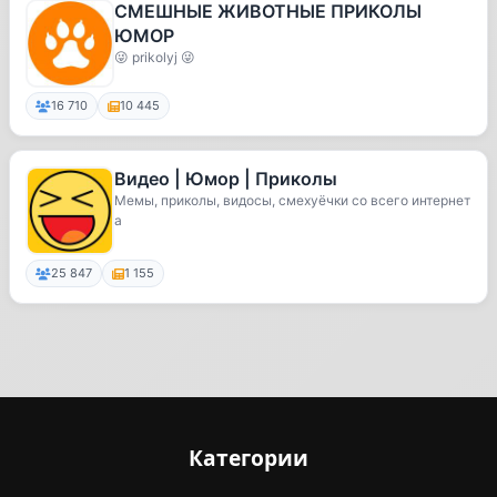
СМЕШНЫЕ ЖИВОТНЫЕ ПРИКОЛЫ
ЮМОР
😜 prikolyj 😜
16 710
10 445
Видео | Юмор | Приколы
Мемы, приколы, видосы, смехуёчки со всего интернет
а
25 847
1 155
Категории