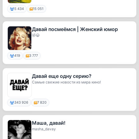
5 434
15 051
Давай посмеёмся | Женский юмор
🤣😂
419
3 777
Давай еще одну серию?
Самые свежие новости из мира кино!
343 926
7 820
Маша, давай!
masha_davay