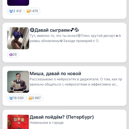
2 412
1 470
😋Давай сыграем💕💦
Тут, именно то, что ты искал🔞Плюс крутой десерт🔥А
рхивы обновлены💎Заходи проверяй🧃💦
29
Миша, давай по новой
Рассказываю о нейросетях в диджитале. О том, как пр
авильно общаться с нейросетями и эффективно ис...
19 030
3 967
Давай пойдём? (Петербург)
Новенькое в городе