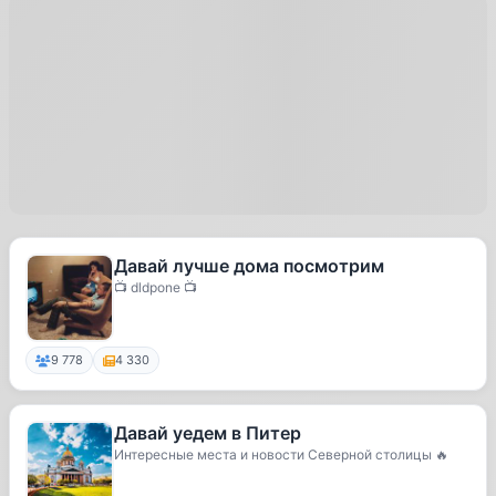
Давай лучше дома посмотрим
📺 dldpone 📺
9 778
4 330
Давай уедем в Питер
Интересные места и новости Северной столицы 🔥