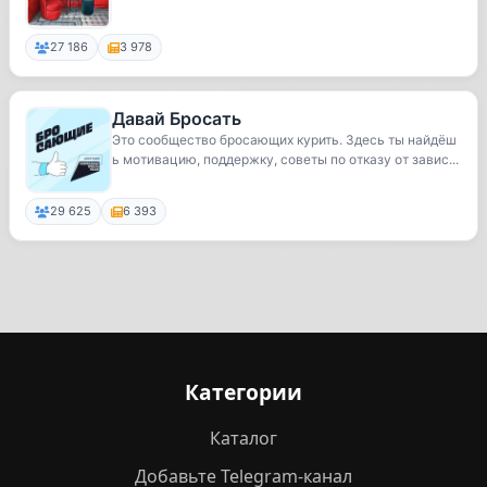
27 186
3 978
Давай Бросать
Это сообщество бросающих курить. Здесь ты найдёш
ь мотивацию, поддержку, советы по отказу от завис...
29 625
6 393
Категории
Каталог
Добавьте Telegram-канал