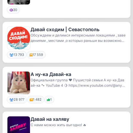
30
Давай сходим | Севастополь
Обсуждаем и делимся интересными локациями , заве
дениями , местами ,о которых раньше вы возможно
и...
13 793
17 559
А ну-ка Давай-ка
Официальная группа ❤️ Пушистой семьи А ну-ка Дав
ай-ка 🐾 YouTube 4 🍋 https://www.youtube.com/@any
k...
28 977
1 482
1
Давай на халяву
С нами можно жить выгодно! 🔥