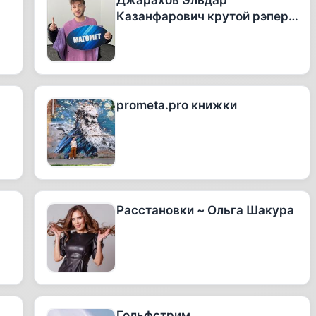
Джарахов Эльдар
Казанфарович крутой рэпер
офигенный тиктокер и
вообще очень талантливый
человек
prometa.pro книжки
Расстановки ~ Ольга Шакура
Гольфстрим