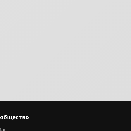
ообщество
ail