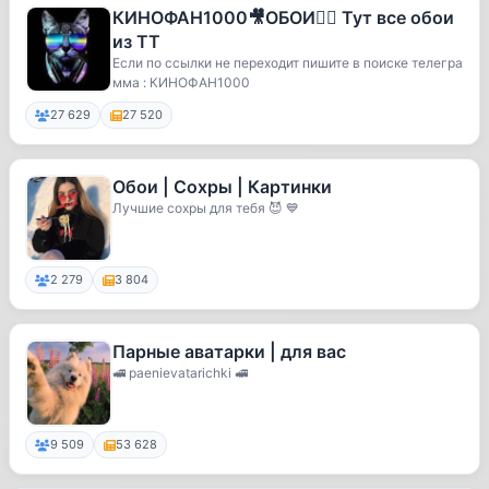
КИНОФАН1000🎥ОБОИ👍🏼 Тут все обои
из TT
Если по ссылки не переходит пишите в поиске телегра
мма : КИНОФАН1000
27 629
27 520
Обои | Сохры | Картинки
Лучшие сохры для тебя 😈 💙
2 279
3 804
Парные аватарки | для вас
🚅 paenievatarichki 🚅
9 509
53 628