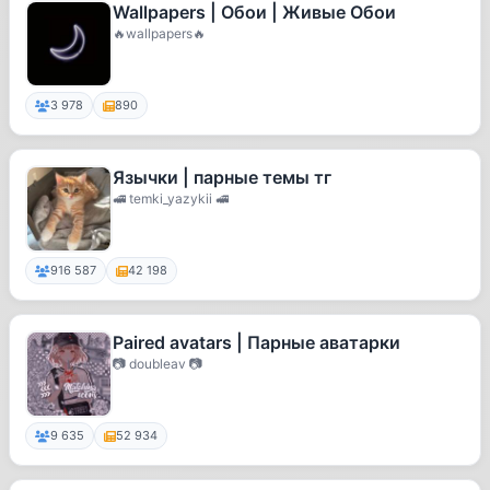
Wallpapers | Обои | Живые Обои
🔥wallpapers🔥
3 978
890
Язычки | парные темы тг
🚅 temki_yazykii 🚅
916 587
42 198
Paired avatars | Парные аватарки
📷 doubleav 📷
9 635
52 934