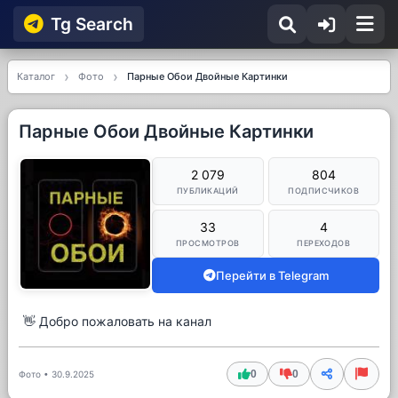
Tg Searсh
Каталог
Фото
Парные Обои Двойные Картинки
Парные Обои Двойные Картинки
2 079
804
ПУБЛИКАЦИЙ
ПОДПИСЧИКОВ
33
4
ПРОСМОТРОВ
ПЕРЕХОДОВ
Перейти в Telegram
👋 Добро пожаловать на канал
0
0
Фото
•
30.9.2025