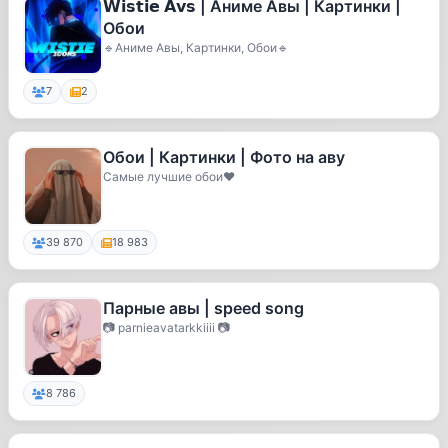
𝗪𝗶𝘀𝘁𝗶𝗲 𝗔𝘃𝘀 | Аниме Авы | Картинки |
Обои
🔹Аниме Авы, Картинки, Обои🔹
7
2
Обои | Картинки | Фото на аву
Самые лучшие обои❤️
39 870
18 983
Парные авы | speed song
📷 parnieavatarkkiiii 📷
8 786