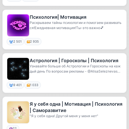
Психология| Мотивация
Раскрываем тайны психологии и помогаем развивать
ся!Ежедневная мотивация!Ты-это важно💕
2 501
2 935
Астрология | Гороскопы | Психология
Узнавайте больше об Астрологии и Гороскопы на каж
дый день По вопросам рекламы - @AlisaSeleznevasm
m
9 401
1 033
Я у себя одна | Мотивация | Психология
| Саморазвитие
"Я у себя одна! Другой меня у меня нет"
22