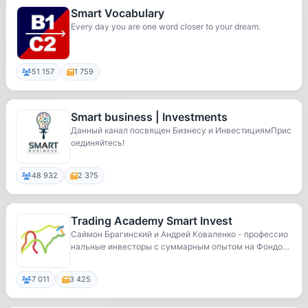
Smart Vocabulary
Еvery day you are one word closer to your dream.
51 157
1 759
Smart business | Investments
Данный канал посвящен Бизнесу и ИнвестициямПрис
оединяйтесь!
48 932
2 375
Trading Academy Smart Invest
Саймон Брагинский и Андрей Коваленко - профессио
нальные инвесторы с суммарным опытом на Фондово
м ...
7 011
3 425