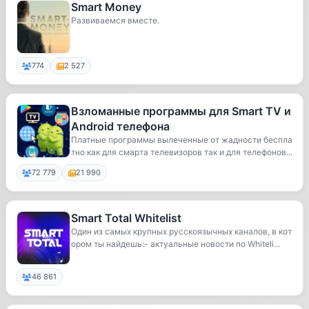
Smart Money
Развиваемся вместе.
774
2 527
Взломанные программы для Smart TV и
Android телефона
Платные программы вылеченные от жадности беспла
тно как для смарта телевизоров так и для телефонов...
72 779
21 990
Smart Total Whitelist
Один из самых крупных русскоязычных каналов, в кот
ором ты найдешь:- актуальные новости по Whiteli...
46 861