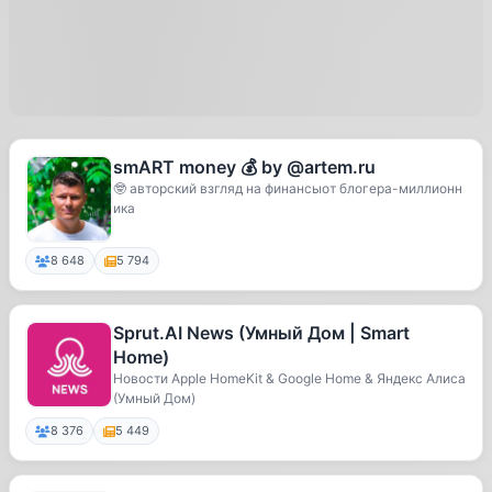
smART money 💰 by @artem.ru
🤓 авторский взгляд на финансыот блогера-миллионн
ика
8 648
5 794
Sprut.AI News (Умный Дом | Smart
Home)
Новости Apple HomeKit & Google Home & Яндекс Алиса
(Умный Дом)
8 376
5 449