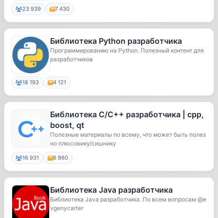
23 939
7 430
Библиотека Python разработчика
Программированию на Python. Полезный контент для
разработчиков
18 193
4 121
Библиотека C/C++ разработчика | cpp,
boost, qt
Полезные материалы по всему, что может быть полез
но плюсовику/сишнику
16 931
6 860
Библиотека Java разработчика
Библиотека Java разработчика. По всем вопросам @e
vgenycarter