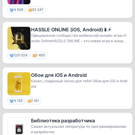
4 508
33 347
HASSLE ONLINE (iOS, Android)📱⚡️
Официальное cообщество мобильной онлайн-игры H
assle OnlineHASSLE ONLINE – это новая игра в жанре
...
220 024
1 493
Обои для iOS и Android
Канал, созданный лично для тебя! Обои для iOS и Andr
oid
4 130
1 161
Библиотека разработчика
Самая актуальная литература по программированию
и разработке.