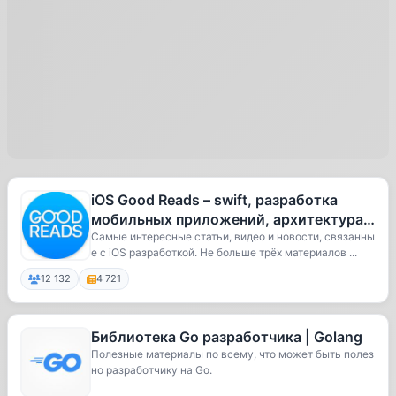
iOS Good Reads – swift, разработка
мобильных приложений, архитектура,
блокчейн, VR, AR, карьера, IT
Самые интересные статьи, видео и новости, связанны
е с iOS разработкой. Не больше трёх материалов ...
12 132
4 721
Библиотека Go разработчика | Golang
Полезные материалы по всему, что может быть полез
но разработчику на Go.