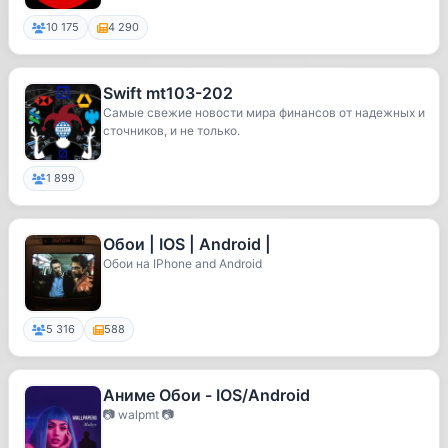
10 175
4 290
Swift mt103-202
Самые свежие новости мира финансов от надежных и
сточников, и не только.
1 899
Обои | IOS | Android |
Обои на IPhone and Android
5 316
588
Аниме Обои - IOS/Android
📷 walpmt 📷