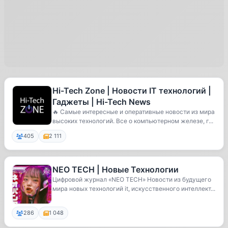
Hi-Tech Zone | Новости IT технологий |
Гаджеты | Hi-Tech News
🔥 Самые интересные и оперативные новости из мира
высоких технологий. Все о компьютерном железе, г...
405
2 111
NEO TECH | Новые Технологии
Цифровой журнал «NEO TECH» Новости из будущего
мира новых технологий it, искусственного интеллект...
286
1 048