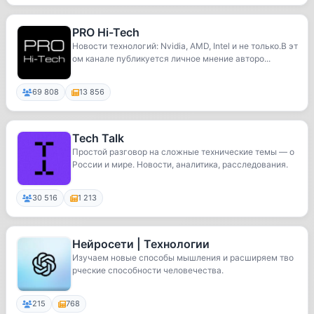
PRO Hi-Tech
Новости технологий: Nvidia, AMD, Intel и не только.В эт
ом канале публикуется личное мнение авторо...
69 808
13 856
Tech Talk
Простой разговор на сложные технические темы — о
России и мире. Новости, аналитика, расследования.
30 516
1 213
Нейросети | Технологии
Изучаем новые способы мышления и расширяем тво
рческие способности человечества.
215
768