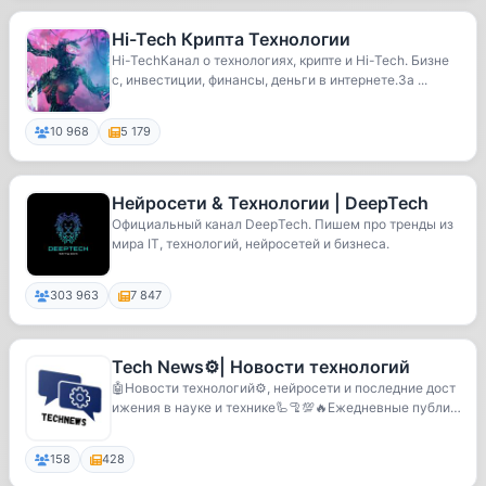
Hi-Tech Крипта Технологии
Hi-TechКанал о технологиях, крипте и Hi-Tech. Бизне
с, инвестиции, финансы, деньги в интернете.За ...
10 968
5 179
Нейросети & Технологии | DeepTech
Официальный канал DeepTech. Пишем про тренды из
мира IT, технологий, нейросетей и бизнеса.
303 963
7 847
Tech News⚙️| Новости технологий
🤖Новости технологий⚙️, нейросети и последние дост
ижения в науке и технике🦾🦿💯🔥Ежедневные публик
аци...
158
428