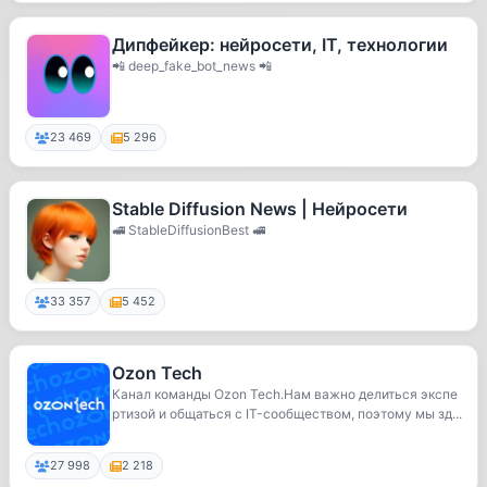
Дипфейкер: нейросети, IT, технологии
📲 deep_fake_bot_news 📲
23 469
5 296
Stable Diffusion News | Нейросети
🚅 StableDiffusionBest 🚅
33 357
5 452
Ozon Tech
Канал команды Ozon Tech.Нам важно делиться экспе
ртизой и общаться с IT-сообществом, поэтому мы зд...
27 998
2 218