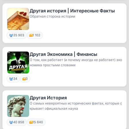
Другая история | Интересные Факты
Обратная сторона истории
35 903
1 102
Другая Экономика | Финансы
О том, как работает (и почему иногда не работает) эко
номика простыми словами
34
3
Другая История
О самых невероятных исторических фактах, которые с
крывает официальная наука
40 856
15 640