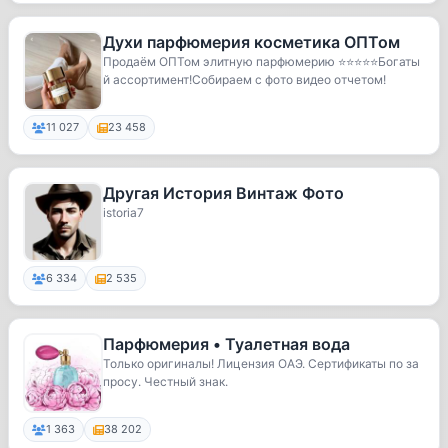
Духи парфюмерия косметика ОПТом
Продаём ОПТом элитную парфюмерию ⭐️⭐️⭐️⭐️⭐️Богаты
й ассортимент!Собираем с фото видео отчетом!
11 027
23 458
Другая История Винтаж Фото
istoria7
6 334
2 535
Парфюмерия • Туалетная вода
Только оригиналы! Лицензия ОАЭ. Сертификаты по за
просу. Честный знак.
1 363
38 202