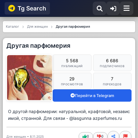
Tg Searсh
Каталог
Для женщин
Другая парфюмерия
Другая парфюмерия
5 568
6 686
ПУБЛИКАЦИЙ
ПОДПИСЧИКОВ
29
7
ПРОСМОТРОВ
ПЕРЕХОДОВ
Перейти в Telegram
О другой парфюмерии: натуральной, крафтовой, независ
имой, странной. Для связи - @lasgunna azperfumes.ru
0
0
Для женщин
•
8.11.2025