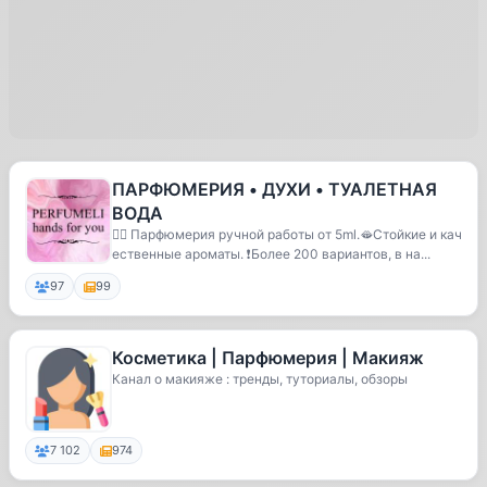
ПАРФЮМЕРИЯ • ДУХИ • ТУАЛЕТНАЯ
ВОДА
🧞‍♂️ Парфюмерия ручной работы от 5ml.🫦Стойкие и кач
ественные ароматы. ❗️Более 200 вариантов, в на...
97
99
Косметика | Парфюмерия | Макияж
Канал о макияже : тренды, туториалы, обзоры
7 102
974