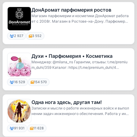
ДонАромат парфюмерия ростов
Магазин парфюмерии и косметики ДонАромат работа
ет с 2008г. Магазин в Ростове-на-Дону. Парфюмерия
...
2 927
3 552
Духи • Парфюмерия • Косметика
Менеджер: @milana_ns Гарантии, отзывы: t.me/premiu
m_duhi/359 Каталог: https://t.me/premium_duhi/4...
16 529
154 570
Одна нога здесь, другая там!
Записки и мысли о работе инженерных войск и выпол
нении задач инженерного обеспечения. Работа у ин...
91 931
11 628