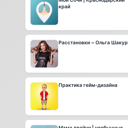
Мой Сочи | Краснодарский
край
Расстановки ~ Ольга Шакур
Практика гейм-дизайна
Мама двойни | необычные