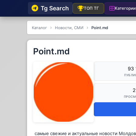
Tg Searсh
Категории
ТОП ТГ
Каталог
Новости, СМИ
Point.md
Point.md
93 
ПУБЛИ
2
ПРОСМ
cамые свежие и актуальные новости Молдов