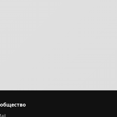
ообщество
ail