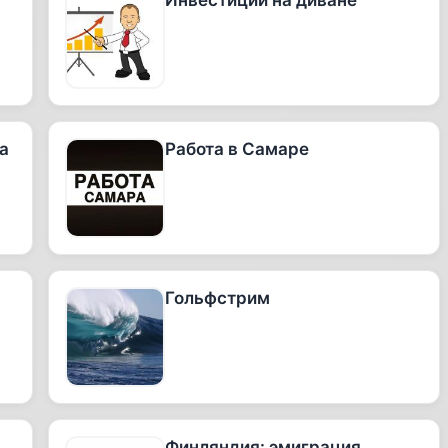
Инвестиции на диване
а
Работа в Самаре
Гольфстрим
Финляндия: эмиграция.