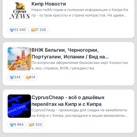
Кипр Новости ️
Новости/Истории и полезная информация о Кипре.Ки
пр - остров красоты и страна контрастов. Не удиви...
53 340
37 328
ВНЖ Бельгии, Черногории,
Португалии, Испании / Вид на
жительство
По вопросам оформления банковских карт Казахстан
а, виз, справок, ВНЖ, гражданства
334
814
CyprusCheap - всё о дешёвых
перелётах на Кипр и с Кипра
CyprusCheap - промокоды для скидки на авиабилеты
на Кипр и с Кипра, распродажи и акции авиакомпан...
9 964
5 520