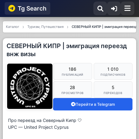
Tg Searсh
Каталог
Туризм, Путешествия
СЕВЕРНЫЙ КИПР | эмиграция переезд 
СЕВЕРНЫЙ КИПР | эмиграция переезд
внж визы
186
1 010
ПУБЛИКАЦИЙ
ПОДПИСЧИКОВ
28
5
ПРОСМОТРОВ
ПЕРЕХОДОВ
Перейти в Telegram
Про переезд на Северный Кипр 🤍
UPC — United Project Cyprus