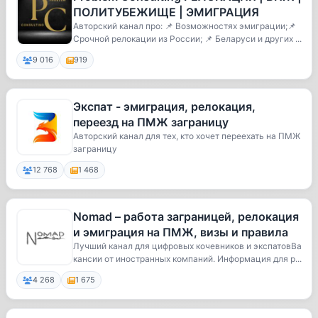
ПОЛИТУБЕЖИЩЕ | ЭМИГРАЦИЯ
Авторский канал про: 📌 Возможностях эмиграции;📌
Срочной релокации из России; 📌 Беларуси и других ...
9 016
919
Экспат - эмиграция, релокация,
переезд на ПМЖ заграницу
Авторский канал для тех, кто хочет переехать на ПМЖ
заграницу
12 768
1 468
Nomad – работа заграницей, релокация
и эмиграция на ПМЖ, визы и правила
Лучший канал для цифровых кочевников и экспатовВа
кансии от иностранных компаний. Информация для р...
4 268
1 675