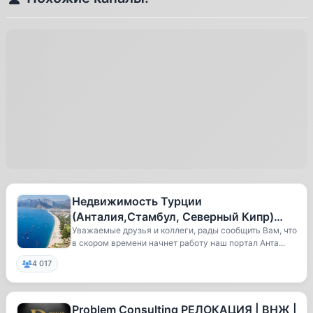
Недвижимость Турции
(Анталия,Стамбул, Северный Кипр)
Продажа,Аренда недвижимости
Уважаемые друзья и коллеги, рады сообщить Вам, что
в скором времени начнет работу наш портал Анта...
4 017
Problem Consulting РЕЛОКАЦИЯ | ВНЖ |