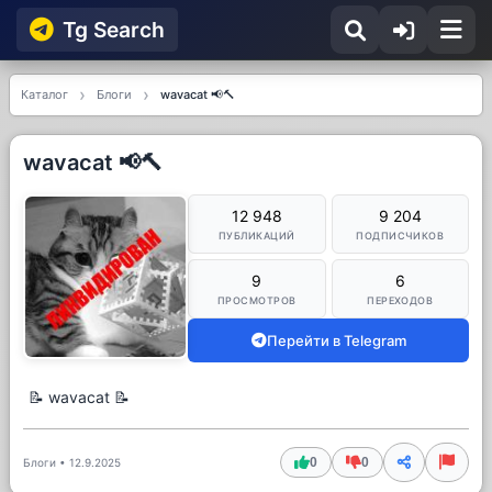
Tg Searсh
Каталог
Блоги
wavacat 📢🔨
wavacat 📢🔨
12 948
9 204
ПУБЛИКАЦИЙ
ПОДПИСЧИКОВ
9
6
ПРОСМОТРОВ
ПЕРЕХОДОВ
Перейти в Telegram
📝 wavacat 📝
0
0
Блоги
•
12.9.2025