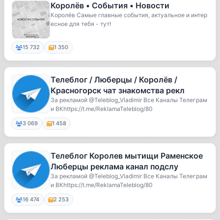
Королёв • События • Новости
Королёв Самые главные события, актуальное и интер
есное для тебя - тут!
15 732
1 350
Телеблог / Люберцы / Королёв /
Красногорск чат знакомства рекл
За рекламой @Teleblog_Vladimir Все Каналы Телеграм
и ВКhttps://t.me/ReklamaTeleblog/80
3 069
1 458
Телеблог Королев мытищи Раменское
Люберцы реклама канал подслу
За рекламой @Teleblog_Vladimir Все Каналы Телеграм
и ВКhttps://t.me/ReklamaTeleblog/80
16 474
2 253