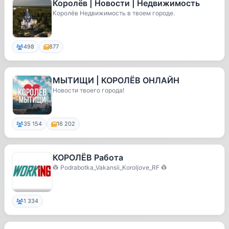
Королёв | Новости | Недвижимость
Королёв Недвижимость в твоем городе.
498
877
МЫТИЩИ | КОРОЛЁВ ОНЛАЙН
Новости твоего города!
35 154
16 202
КОРОЛЁВ Работа
👷 Podrabotka_Vakansii_Koroljove_RF 👷
1 334