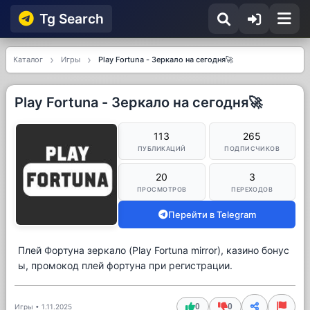
Tg Searсh
Каталог
Игры
Play Fortuna - Зеркало на сегодня🚀
Play Fortuna - Зеркало на сегодня🚀
113
265
ПУБЛИКАЦИЙ
ПОДПИСЧИКОВ
20
3
ПРОСМОТРОВ
ПЕРЕХОДОВ
Перейти в Telegram
Плей Фортуна зеркало (Play Fortuna mirror), казино бонус
ы, промокод плей фортуна при регистрации.
0
0
Игры
•
1.11.2025