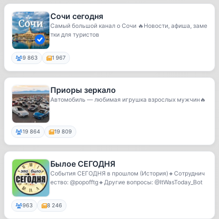
Сочи сегодня
Самый большой канал о Сочи 🔥Новости, афиша, заме
тки для туристов
9 863
1 967
Приоры зеркало
Автомобиль — любимая игрушка взрослых мужчин🔥
19 864
19 809
Былое СЕГОДНЯ
События СЕГОДНЯ в прошлом (История)🔸Сотруднич
ество: @popofftg🔸Другие вопросы: @ItWasToday_Bot
963
8 246