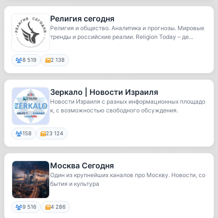
Религия сегодня
Религия и общество. Аналитика и прогнозы. Мировые
тренды и российские реалии. Religion Today – де...
8 519
2 138
Зеркало | Новости Израиля
Новости Израиля с разных информационных площадо
к, с возможностью свободного обсуждения.
158
23 124
Москва Сегодня
Один из крупнейших каналов про Москву. Новости, со
бытия и культура
9 516
4 286