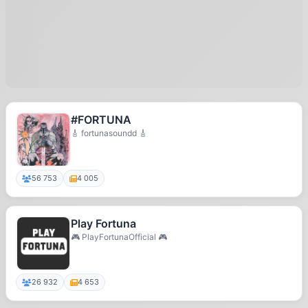
#FORTUNA
🎸 fortunasoundd 🎸
56 753
4 005
Play Fortuna
🎮 PlayFortunaOfficial 🎮
26 932
4 653