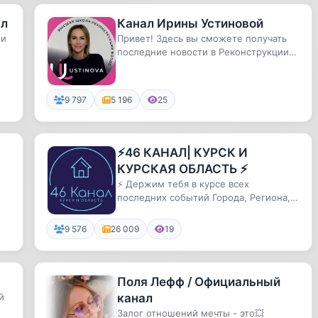
ал
Канал Ирины Устиновой
 и
Привет! Здесь вы сможете получать
последние новости в Реконструкции
волос
9 797
5 196
25
⚡️46 КАНАЛ| КУРСК И
КУРСКАЯ ОБЛАСТЬ ⚡️
⚡️ Держим тебя в курсе всех
последних событий Города, Региона,
Страны и Мира!⚡️ Коротко и информа...
9 576
26 009
19
Поля Лефф / Официальный
й
канал
Залог отношений мечты - это💥