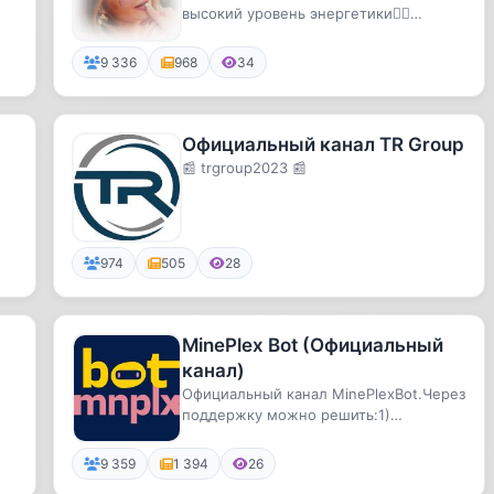
высокий уровень энергетики🧘‍♀️
стабильная психика и здоровье
✅знание...
9 336
968
34
Официальный канал TR Group
📰 trgroup2023 📰
974
505
28
MinePlex Bot (Официальный
канал)
Официальный канал MinePlexBot.Через
поддержку можно решить:1)
Технические вопросы.2) Купить Plex.
9 359
1 394
26