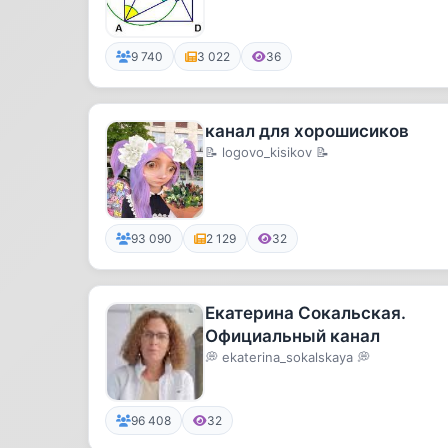
9 740
3 022
36
канал для хорошисиков
📝 logovo_kisikov 📝
93 090
2 129
32
Екатерина Сокальская.
Официальный канал
💭 ekaterina_sokalskaya 💭
96 408
32