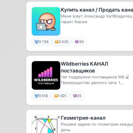
Купить канал / Продать кан
Меня зовут Александр VartВладелец
гарант биржи
9 736
3 025
39
Wildberries КАНАЛ
поставщиков
Чат поддержки поставщиков WB 🍒
Преимущество данного чата: 1.
Наличие реального эксперта в чате
👨🏻...
9 518
1 921
25
Геометрия-канал
Решаем задачи по геометрии кажды
день.