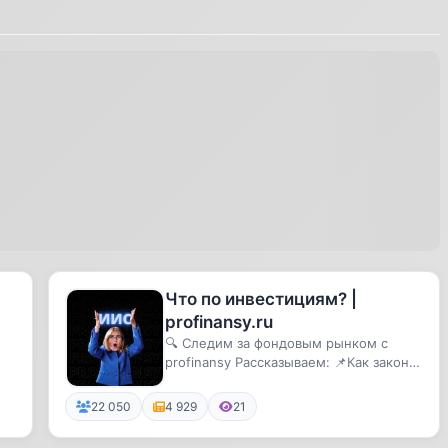
Что по инвестициям? |
profinansy.ru
🔍 Следим за фондовым рынком с
profinansy Рассказываем: 📌Как законы
влияют на ваш капитал 📌Что ожи...
22 050
4 929
21