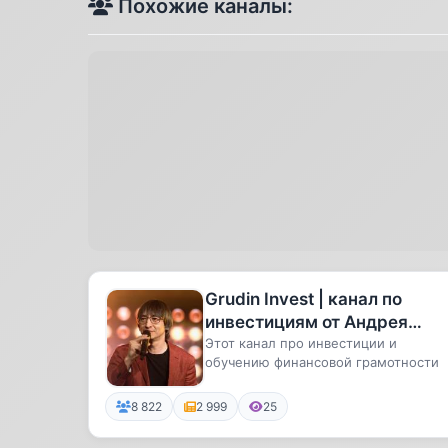
Похожие каналы:
Grudin Invest | канал по
инвестициям от Андрея
Грудина
Этот канал про инвестиции и
обучению финансовой грамотности
8 822
2 999
25