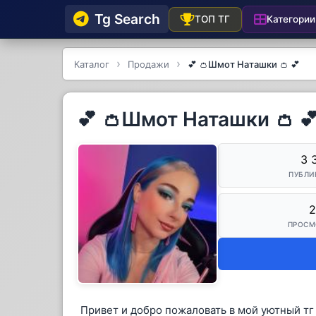
Tg Searсh
Категории
ТОП ТГ
Каталог
Продажи
💕 👛Шмот Наташки 👛 💕
💕 👛Шмот Наташки 👛 
3 
ПУБЛИ
2
ПРОСМ
Привет и добро пожаловать в мой уютный тг 