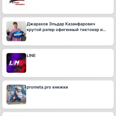
Джарахов Эльдар Казанфарович
крутой рэпер офигенный тиктокер и
вообще очень талантливый человек
LINE
prometa.pro книжки